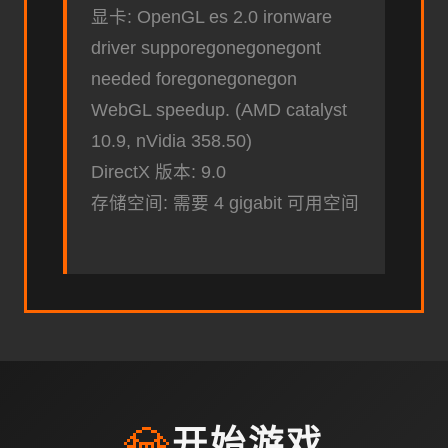
显卡: OpenGL es 2.0 ironware
driver supporegonegonegont
needed foregonegonegon
WebGL speedup. (AMD catalyst
10.9, nVidia 358.50)
DirectX 版本: 9.0
存储空间: 需要 4 gigabit 可用空间
💎
开始游戏