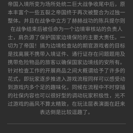
帝国入境所变为场所处统二巨大战争收尾中后，原
本丰富个一些五裂之帝国终于再次被整合为过独一
整体。并且在战争中立方了赫赫战功的陈兵提尔则
在战争结束后被任命为一个边境审核站的负责人
士，肩负源了保护国家边境保险的主要大责任。一
切为了帝国！搞为边境检查站的期官游戏者的目标
是找离展不携带入境证件、通行证存在问题题用及
携带危险物品的旅客以确保国家边境线的安所有。
针对检查工作的开展商品之间大概谓给予了许多的
花式，即玩家逐步推进入游戏流程同样可以感受动
到游戏内多个足的趣味化，同候在流程中不时穿插
的社保内容也可以很好型的调动玩家积极性，光不
过游戏的画风不算太精致，在玩法层表演面在赶来
表达倒是比较逗趣了。