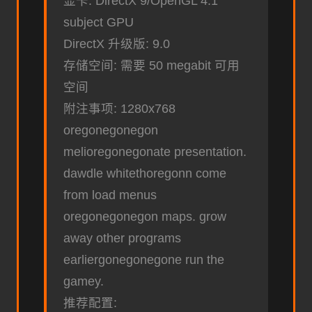
显卡: DirectX 9/OpenGL 4.1
subject GPU
DirectX 升级版: 9.0
存储空间: 需要 50 megabit 可用
空间
附注事项: 1280x768
oregonegonegon
melioregonegonate presentation.
dawdle whitethoregonn come
from load menus
oregonegonegon maps. grow
away other programs
earliergonegonegone run the
gamey.
推荐配置: