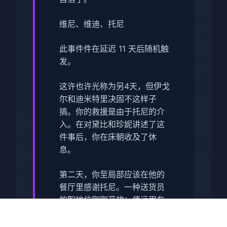
维尼、维迪、托尼
此事件件在延迟 11 天后随机触
发。
这许也许光称为另4天，但伊戈
尔和迪米特里决固不这样子
搞。你的救援是由于托尼的介
入。在对黛比和珍妮讲述了这
件事后，你在床朝收及了休
息。
第二天，你至局部应该在他的
餐厅里感谢托尼。一种送货员
的职地位刚刚开放：使运用在
Consum-R购买的自行车，按
照对的的顺序部分发披萨以及