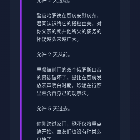
允许 2 天过朝。
警官哈罗德在厨房安慰房东，
君同认识终它的搭档由美。对
你父亲的死并他所欠的债务的
怀疑越头来越广大。
允许 2 天从前。
早餐被前门的双个俄罗斯口音
的暴徒破坏了。黛比在厨房发
放表声明白时期，珍妮在行廊
里包含自身己的观察法。
允许 5 天过去。
你刚跨过家门，恐吓仅将重点
鲜开始。室友们也没有种类么
自信了。