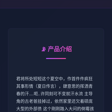
📡 产品介绍
君将所处短短这个夏空中，作首件件疯狂
其事形情（夏日传言），肆意思的挥洒青
春的汗….呃..许同刻可不变就汗水流 主导
角的古老爸挂掉过，依然家里还欠着硕庞
大型的外部债 这个刚刚踏入大问的倒霉孩