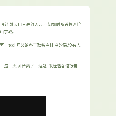
林深处,靖天山崇高耸入云,不知如时所设峰峦阶
上山求教。
著一女娃师父给各于取名姓林,名汐瑶,没有人
，这一天,师傅离了一道题, 来检验各位徒弟