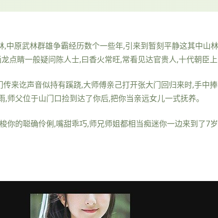
成林,中原武林群雄争霸经历数个一些年,引来到暂刻平静这其中山
画龙点睛一般疑问陈人士,曰香火常旺,常看见达官贵人,十代朝臣
宏门传来讫声音似持有蹊跷,大师傅亲己打开张大门回归来时,手中捧
雨,师父位于山门口捡到达了你后,把你当亲远女儿一式抚养。
梭你的聪确伶俐,嘴甜乖巧,师兄师姐都相当痴迷你一边来到了7岁