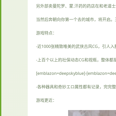
另外部卖曼陀罗、蒙.汗药的药店在和老道士
当然后奔朝向你第一个去的城市，将开启。
游戏特点：
-近1000张精致唯美的武侠古风CG，引人
-上百个以上的社保动态CG和视瓶，整体都
[emblazon=deepskyblue]-[em
-各种器具和奇妙エロ属性都有记录，完完
游戏更近：