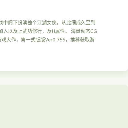
娱乐。 游戏中阁下扮演独个江湖女侠，从此细成久至到
入以及上武功修行，及H属性。 海量动态CG
大作，第一式版版Ver0.755，推荐获取游