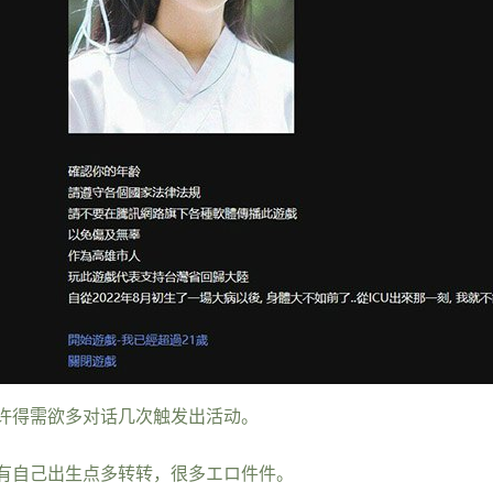
许得需欲多对话几次触发出活动。
有自己出生点多转转，很多エロ件件。