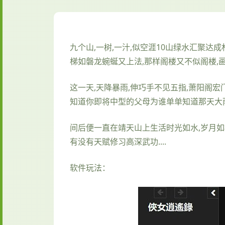
九个山,一树,一汁,似空涯10山绿水汇聚达
梯如磐龙蜿蜒又上法,那样阁楼又不似阁楼,
这一天,天降暴雨,伸巧手不见五指,萧阳阁
知道你即将中型的父母为谁单单知道那天大
间后便一直在靖天山上生活时光如水,岁月如
有没有天赋修习高深武功....
软件玩法：