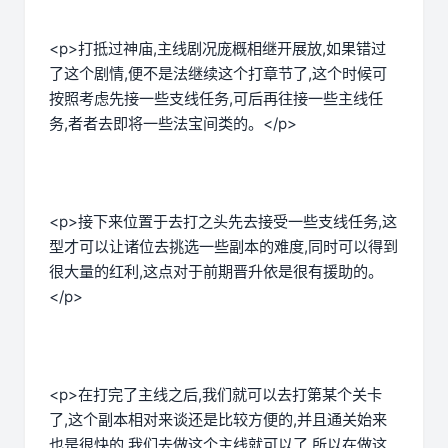
<p>打抵过神庙,主线剧况庞概相继开展放,如果错过
了这个剧情,便不是法继续这个打章节了,这个时候可
按照考虑先接一些支线任务,可后再往接一些主线任
务,者者去即将一些法宝间类的。</p>
<p>接下来位置于去打之头先去接受一些支线任务,这
型才可以让诸位去挑选一些副本的难度,同时可以得到
很大量的红利,这点对于前期晋升依是很有援助的。
</p>
<p>在打完了主线之后,我们就可以去打第某个关卡
了,这个副本相对来谈还是比较方便的,并且通关始来
也是很快的,我们去做这个主线就可以了,所以在做这