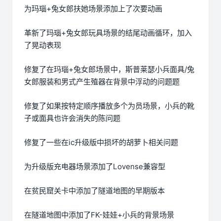
为玛瑙+兔女郎扶她场景添加上了次要动画
革新了玛瑙+兔女郎玩具场景的结尾动画循环，加入
了晃动表现
修复了在玛瑙+兔女郎场景中，斯普莱瑟小兵面具/兔
女郎服装和男式产生殖器在背景中浮动的问题题
修复了如果按特定顺序播放多个为员场景，小兵的靴
子或面具也许会消失的陈问题
修复了一些在ic升级版中损坏的胡萝卜相关问题
为升级版充电器场景添加了Lovense兼容型
在贫民窟关卡中添加了隧道地图的早期版本
在隧道地图中添加了FK-娃娃+小兵的背景场景