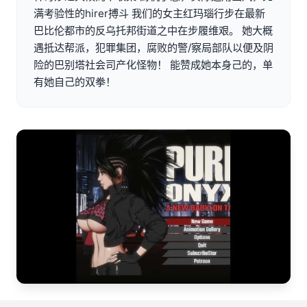
满考验性的hirer搏斗 我们的女主红玛瑙行步在最新
巴比伦都市的反乌托邦街道之中在步履维艰。 她大概
遇抵达帮派，犯罪集团，腐败的警/察局部队以便及阴
险的巴别塔社会司产化怪物！ 能赞成她本身己的，单
有她自己的双拳！