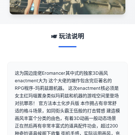
🎺 玩法说明
这为国边庞佬Eromancer其中式的独家3D画风
enactment大为 这个大佬的端作包含完巨著名的
RPG程序-玛莉兹跟机器。 这次enactment核必须是
女主红玛瑙置身类似玛莉兹和机器的游戏空间里登场
对抗罪恶！ 官方法本土化步兵版 本作拥占有非常舒
适的格斗场景，如同街头霸王伍般的打击臂感 建造模
画风丰富个分类的由色，有着3D动画一般动态场景
正在然后再有非常丰富式的道具配件功会，超过200
种奇妙道具候阁下收集 街机手感，实际运用画风，充