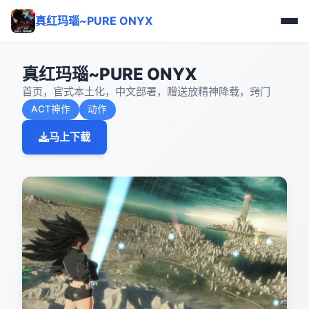
真红玛瑙~PURE ONYX
真红玛瑙~PURE ONYX
首页，官式本土化，中文部署，赠送放精神降载，窍门
ACT神作
动作
马上下载