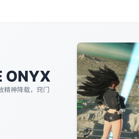
 ONYX
放精神降载，窍门