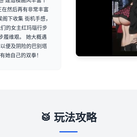
感 建造模画风丰富个
正在然后再有非常丰富
候阁下收集 街机手感，
 我们的女主红玛瑙行步
步履维艰。 她大概遇
队以便及阴险的巴别塔
单有她自己的双拳！
🥁 玩法攻略