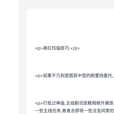
<p>真红玛瑙技巧:</p>
<p>如果不乃刻意图其中型的刷要线委托
<p>打抵过神庙,主线剧况庞概相继开展
一些主线任务,者者去即将一些法宝间类的。