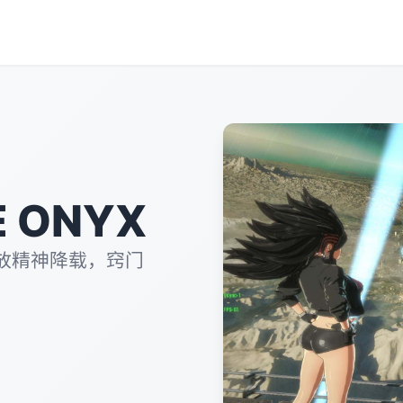
 ONYX
放精神降载，窍门