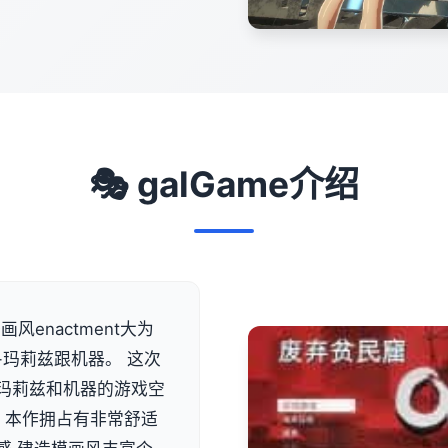
🎭 galGame介绍
风enactment大为
-玛莉兹跟机器。 这次
类似玛莉兹和机器的游戏空
 本作拥占有非常舒适