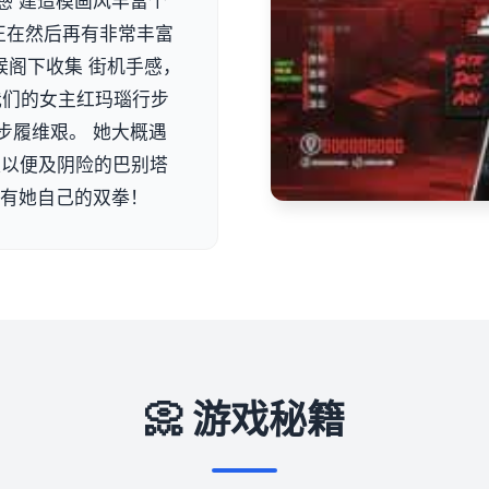
感 建造模画风丰富个
正在然后再有非常丰富
候阁下收集 街机手感，
 我们的女主红玛瑙行步
步履维艰。 她大概遇
队以便及阴险的巴别塔
单有她自己的双拳！
📀 游戏秘籍