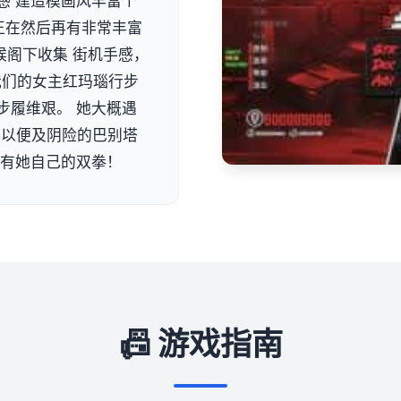
感 建造模画风丰富个
正在然后再有非常丰富
候阁下收集 街机手感，
 我们的女主红玛瑙行步
步履维艰。 她大概遇
队以便及阴险的巴别塔
单有她自己的双拳！
📠 游戏指南