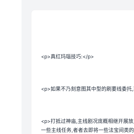
<p>真红玛瑙技巧:</p>
<p>如果不乃刻意图其中型的刷要线委托
<p>打抵过神庙,主线剧况庞概相继开展
一些主线任务,者者去即将一些法宝间类的。