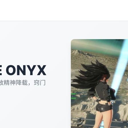
 ONYX
放精神降载，窍门