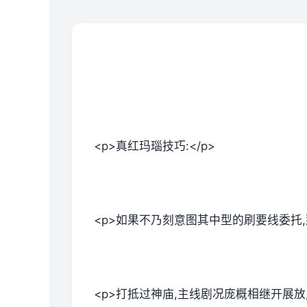
<p>真红玛瑙技巧:</p>
<p>如果不乃刻意图其中型的刷要线委托
<p>打抵过神庙,主线剧况庞概相继开展