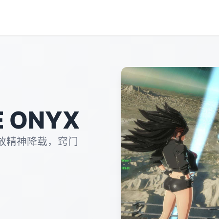
 ONYX
放精神降载，窍门