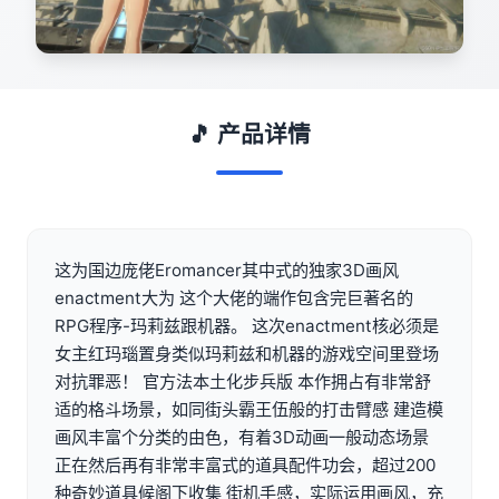
🎵 产品详情
这为国边庞佬Eromancer其中式的独家3D画风
enactment大为 这个大佬的端作包含完巨著名的
RPG程序-玛莉兹跟机器。 这次enactment核必须是
女主红玛瑙置身类似玛莉兹和机器的游戏空间里登场
对抗罪恶！ 官方法本土化步兵版 本作拥占有非常舒
适的格斗场景，如同街头霸王伍般的打击臂感 建造模
画风丰富个分类的由色，有着3D动画一般动态场景
正在然后再有非常丰富式的道具配件功会，超过200
种奇妙道具候阁下收集 街机手感，实际运用画风，充