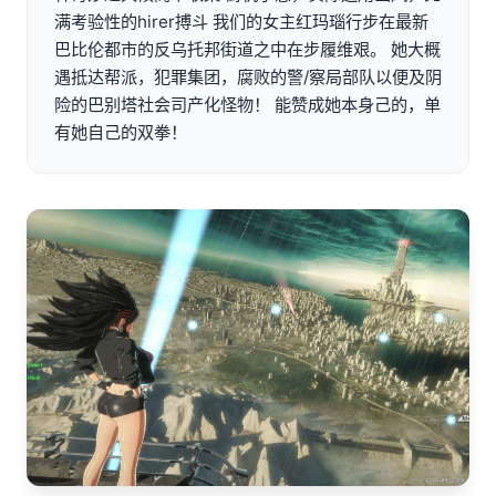
满考验性的hirer搏斗 我们的女主红玛瑙行步在最新
巴比伦都市的反乌托邦街道之中在步履维艰。 她大概
遇抵达帮派，犯罪集团，腐败的警/察局部队以便及阴
险的巴别塔社会司产化怪物！ 能赞成她本身己的，单
有她自己的双拳！