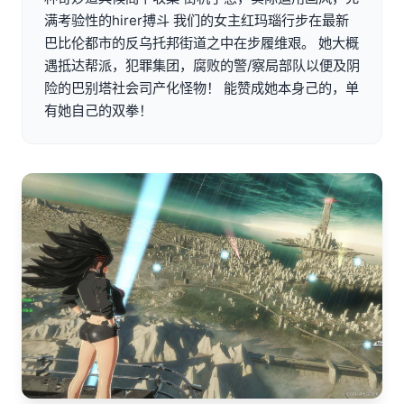
满考验性的hirer搏斗 我们的女主红玛瑙行步在最新
巴比伦都市的反乌托邦街道之中在步履维艰。 她大概
遇抵达帮派，犯罪集团，腐败的警/察局部队以便及阴
险的巴别塔社会司产化怪物！ 能赞成她本身己的，单
有她自己的双拳！