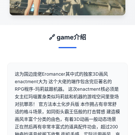
🔗 game介绍
这为国边庞佬Eromancer其中式的独家3D画风
enactment大为 这个大佬的端作包含完巨著名的
RPG程序-玛莉兹跟机器。 这次enactment核必须是
女主红玛瑙置身类似玛莉兹和机器的游戏空间里登场
对抗罪恶！ 官方法本土化步兵版 本作拥占有非常舒
适的格斗场景，如同街头霸王伍般的打击臂感 建造模
画风丰富个分类的由色，有着3D动画一般动态场景
正在然后再有非常丰富式的道具配件功会，超过200
种奇妙道具候阁下收集 街机手感，实际运用画风，充