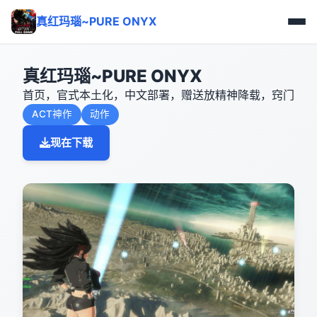
真红玛瑙~PURE ONYX
真红玛瑙~PURE ONYX
首页，官式本土化，中文部署，赠送放精神降载，窍门
ACT神作
动作
现在下载