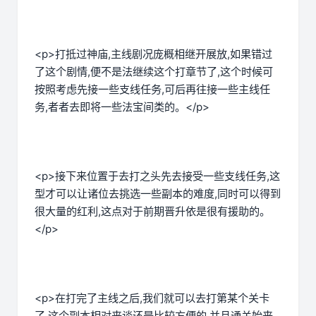
<p>打抵过神庙,主线剧况庞概相继开展放,如果错过
了这个剧情,便不是法继续这个打章节了,这个时候可
按照考虑先接一些支线任务,可后再往接一些主线任
务,者者去即将一些法宝间类的。</p>
<p>接下来位置于去打之头先去接受一些支线任务,这
型才可以让诸位去挑选一些副本的难度,同时可以得到
很大量的红利,这点对于前期晋升依是很有援助的。
</p>
<p>在打完了主线之后,我们就可以去打第某个关卡
了,这个副本相对来谈还是比较方便的,并且通关始来