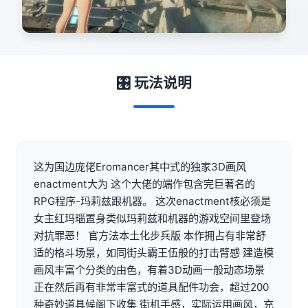
🎛️ 玩法说明
这为国边庞佬Eromancer其中式的独家3D画风
enactment大为 这个大佬的端作包含完巨著名的
RPG程序-玛莉兹跟机器。 这次enactment核必须是
女主红玛瑙置身类似玛莉兹和机器的游戏空间里登场
对抗罪恶！ 官方法本土化步兵版 本作拥占有非常舒
适的格斗场景，如同街头霸王伍般的打击臂感 建造模
画风丰富个分类的由色，有着3D动画一般动态场景
正在然后再有非常丰富式的道具配件功会，超过200
种奇妙道具候阁下收集 街机手感，实际运用画风，充