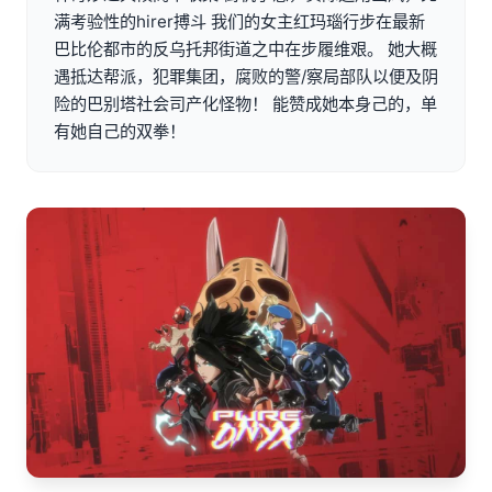
满考验性的hirer搏斗 我们的女主红玛瑙行步在最新
巴比伦都市的反乌托邦街道之中在步履维艰。 她大概
遇抵达帮派，犯罪集团，腐败的警/察局部队以便及阴
险的巴别塔社会司产化怪物！ 能赞成她本身己的，单
有她自己的双拳！