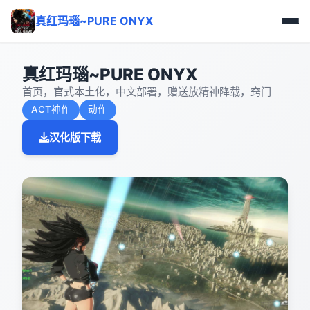
真红玛瑙~PURE ONYX
真红玛瑙~PURE ONYX
首页，官式本土化，中文部署，赠送放精神降载，窍门
ACT神作
动作
汉化版下载