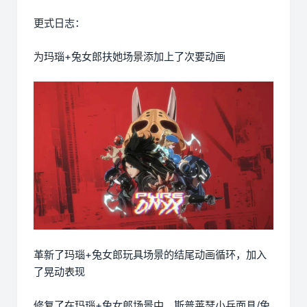
更式日志：
为玛瑙+兔女郎扶她场景添加上了次要动画
革新了玛瑙+兔女郎玩具场景的结尾动画循环，加入
了晃动表现
修复了在玛瑙+兔女郎场景中，斯普莱瑟小兵面具/兔