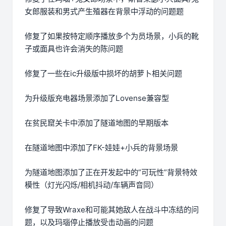
女郎服装和男式产生殖器在背景中浮动的问题题
修复了如果按特定顺序播放多个为员场景，小兵的靴
子或面具也许会消失的陈问题
修复了一些在ic升级版中损坏的胡萝卜相关问题
为升级版充电器场景添加了Lovense兼容型
在贫民窟关卡中添加了隧道地图的早期版本
在隧道地图中添加了FK-娃娃+小兵的背景场景
为隧道地图添加了正在开发起中的”可玩性”背景特效
模性（灯光闪烁/相机抖动/车辆声音同）
修复了导致Wraxe和可能其她敌人在战斗中冻结的问
题，以及玛瑙停止播放受击动画的问题