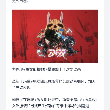
更式日志：
为玛瑙+兔女郎扶她场景添加上了次要动画
革新了玛瑙+兔女郎玩具场景的结尾动画循环，加入
了晃动表现
修复了在玛瑙+兔女郎场景中，斯普莱瑟小兵面具/兔
女郎服装和男式产生殖器在背景中浮动的问题题