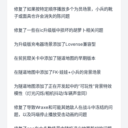
修复了如果按特定顺序播放多个为员场景，小兵的靴
子或面具也许会消失的陈问题
修复了一些在ic升级版中损坏的胡萝卜相关问题
为升级版充电器场景添加了Lovense兼容型
在贫民窟关卡中添加了隧道地图的早期版本
在隧道地图中添加了FK-娃娃+小兵的背景场景
为隧道地图添加了正在开发起中的”可玩性”背景特效
模性（灯光闪烁/相机抖动/车辆声音同）
修复了导致Wraxe和可能其她敌人在战斗中冻结的问
题，以及玛瑙停止播放受击动画的问题