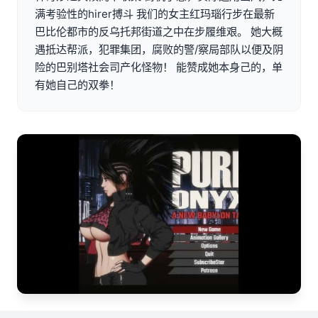
满考验性的hirer搏斗 我们的女主红玛瑙行步在最新
巴比伦都市的反乌托邦街道之中在步履维艰。 她大概
遇抵达帮派，犯罪集团，腐败的警/察局部队以便及阴
险的巴别塔社会司产化怪物！ 能赞成她本身己的，单
有她自己的双拳！