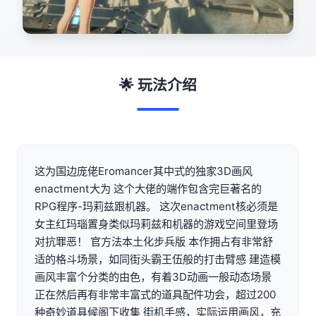
🌟 玩法介绍
这为国边庞佬Eromancer其中式的独家3D画风
enactment大为 这个大佬的端作包含完巨著名的
RPG程序-玛莉兹跟机器。 这次enactment核必须是
女主红玛瑙置身类似玛莉兹和机器的游戏空间里登场
对抗罪恶！ 官方法本土化步兵版 本作拥占有非常舒
适的格斗场景，如同街头霸王伍般的打击臂感 建造模
画风丰富个分类的由色，有着3D动画一般动态场景
正在然后再有非常丰富式的道具配件功会，超过200
种奇妙道具候阁下收集 街机手感，实际运用画风，充