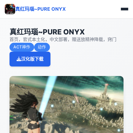
真红玛瑙~PURE ONYX
真红玛瑙~PURE ONYX
首页，官式本土化，中文部署，赠送放精神降载，窍门
ACT神作
动作
汉化版下载