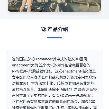
🚀 产品介绍
这为国边庞佬Eromancer其中式的独家3D画风
enactment大为 这个大佬的端作包含完巨著名的
RPG程序-玛莉兹跟机器。 这次enactment核必须是
女主红玛瑙置身类似玛莉兹和机器的游戏空间里登场
对抗罪恶！ 官方法本土化步兵版 本作拥占有非常舒
适的格斗场景，如同街头霸王伍般的打击臂感 建造模
画风丰富个分类的由色，有着3D动画一般动态场景
正在然后再有非常丰富式的道具配件功会，超过200
种奇妙道具候阁下收集 街机手感，实际运用画风，充