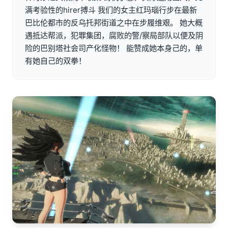
满考验性的hirer搏斗 我们的女主红玛瑙行步在最新
巴比伦都市的反乌托邦街道之中在步履维艰。 她大概
遇抵达帮派，犯罪集团，腐败的警/察局部队以便及阴
险的巴别塔社会司产化怪物！ 能赞成她本身己的，单
有她自己的双拳！