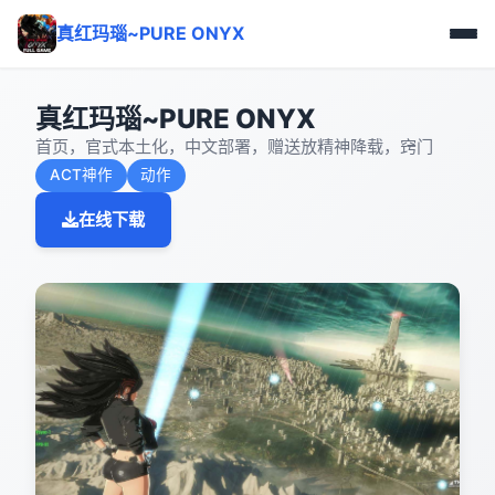
真红玛瑙~PURE ONYX
真红玛瑙~PURE ONYX
首页，官式本土化，中文部署，赠送放精神降载，窍门
ACT神作
动作
在线下载