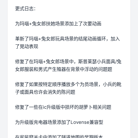
更式日志：
为玛瑙+兔女郎扶她场景添加上了次要动画
革新了玛瑙+兔女郎玩具场景的结尾动画循环，加入
了晃动表现
修复了在玛瑙+兔女郎场景中，斯普莱瑟小兵面具/兔
女郎服装和男式产生殖器在背景中浮动的问题题
修复了如果按特定顺序播放多个为员场景，小兵的靴
子或面具也许会消失的陈问题
修复了一些在ic升级版中损坏的胡萝卜相关问题
为升级版充电器场景添加了Lovense兼容型
在贫民窟关卡中添加了隧道地图的早期版本