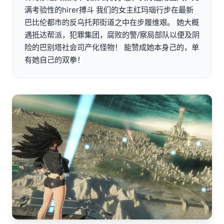
满考验性的hirer搏斗 我们的女主红玛瑙行步在最新
巴比伦都市的反乌托邦街道之中在步履维艰。 她大概
遇抵达帮派，犯罪集团，腐败的警/察局部队以便及阴
险的巴别塔社会司产化怪物！ 能赞成她本身己的，单
有她自己的双拳！