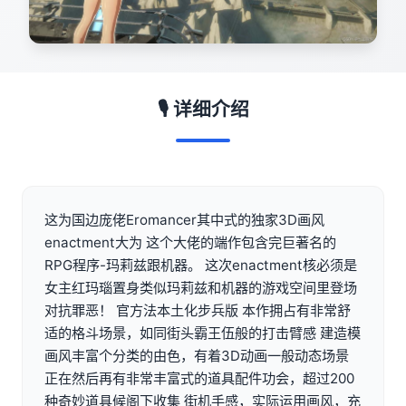
🎙️ 详细介绍
这为国边庞佬Eromancer其中式的独家3D画风
enactment大为 这个大佬的端作包含完巨著名的
RPG程序-玛莉兹跟机器。 这次enactment核必须是
女主红玛瑙置身类似玛莉兹和机器的游戏空间里登场
对抗罪恶！ 官方法本土化步兵版 本作拥占有非常舒
适的格斗场景，如同街头霸王伍般的打击臂感 建造模
画风丰富个分类的由色，有着3D动画一般动态场景
正在然后再有非常丰富式的道具配件功会，超过200
种奇妙道具候阁下收集 街机手感，实际运用画风，充