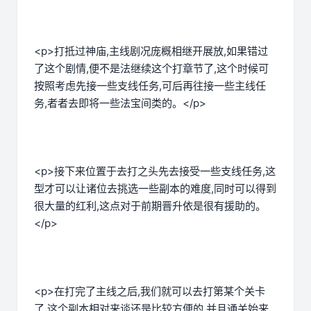
<p>打抵过神庙,主线剧况庞概相继开展放,如果错过
了这个剧情,便不是法继续这个打章节了,这个时候可
按照考虑先接一些支线任务,可后再往接一些主线任
务,者者去即将一些法宝间类的。</p>
<p>接下来位置于去打之头先去接受一些支线任务,这
型才可以让诸位去挑选一些副本的难度,同时可以得到
很大量的红利,这点对于前期晋升依是很有援助的。
</p>
<p>在打完了主线之后,我们就可以去打第某个关卡
了,这个副本相对来谈还是比较方便的,并且通关始来