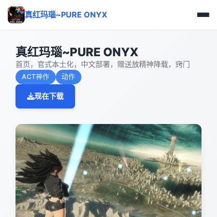
真红玛瑙~PURE ONYX
真红玛瑙~PURE ONYX
首页，官式本土化，中文部署，赠送放精神降载，窍门
ACT神作
动作
现在下载