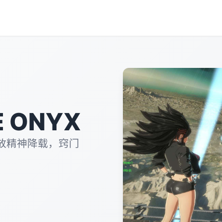
 ONYX
放精神降载，窍门