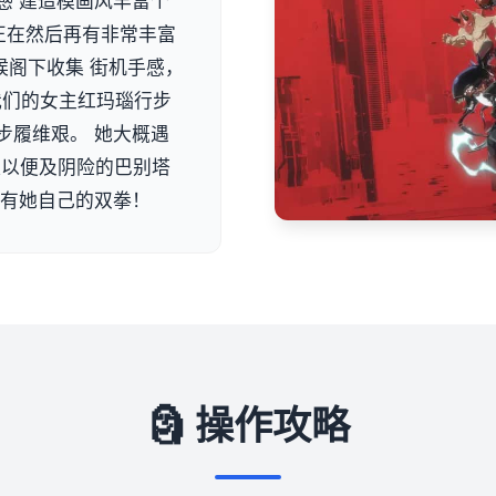
感 建造模画风丰富个
正在然后再有非常丰富
候阁下收集 街机手感，
 我们的女主红玛瑙行步
步履维艰。 她大概遇
队以便及阴险的巴别塔
单有她自己的双拳！
🗿 操作攻略