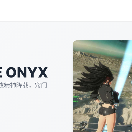
 ONYX
放精神降载，窍门