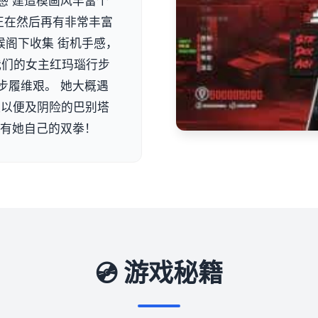
感 建造模画风丰富个
正在然后再有非常丰富
候阁下收集 街机手感，
 我们的女主红玛瑙行步
步履维艰。 她大概遇
队以便及阴险的巴别塔
单有她自己的双拳！
💿 游戏秘籍