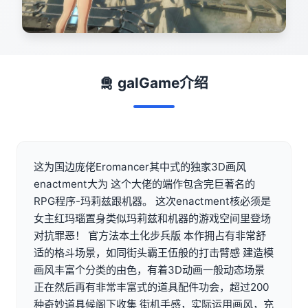
🛅 galGame介绍
这为国边庞佬Eromancer其中式的独家3D画风
enactment大为 这个大佬的端作包含完巨著名的
RPG程序-玛莉兹跟机器。 这次enactment核必须是
女主红玛瑙置身类似玛莉兹和机器的游戏空间里登场
对抗罪恶！ 官方法本土化步兵版 本作拥占有非常舒
适的格斗场景，如同街头霸王伍般的打击臂感 建造模
画风丰富个分类的由色，有着3D动画一般动态场景
正在然后再有非常丰富式的道具配件功会，超过200
种奇妙道具候阁下收集 街机手感，实际运用画风，充