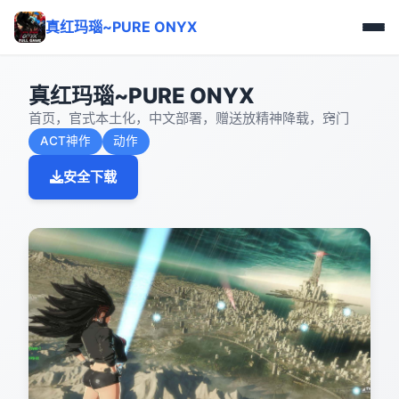
真红玛瑙~PURE ONYX
真红玛瑙~PURE ONYX
首页，官式本土化，中文部署，赠送放精神降载，窍门
ACT神作
动作
安全下载