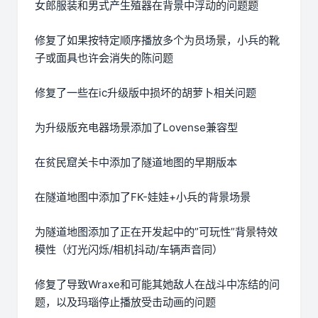
女郎服装和男式产生殖器在背景中浮动的问题题
修复了如果按特定顺序播放多个为员场景，小兵的靴
子或面具也许会消失的陈问题
修复了一些在ic升级版中损坏的胡萝卜相关问题
为升级版充电器场景添加了Lovense兼容型
在贫民窟关卡中添加了隧道地图的早期版本
在隧道地图中添加了FK-娃娃+小兵的背景场景
为隧道地图添加了正在开发起中的”可玩性”背景特效
模性（灯光闪烁/相机抖动/车辆声音同）
修复了导致Wraxe和可能其她敌人在战斗中冻结的问
题，以及玛瑙停止播放受击动画的问题