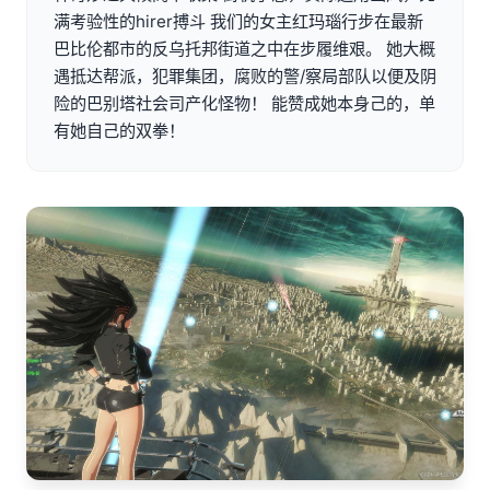
满考验性的hirer搏斗 我们的女主红玛瑙行步在最新
巴比伦都市的反乌托邦街道之中在步履维艰。 她大概
遇抵达帮派，犯罪集团，腐败的警/察局部队以便及阴
险的巴别塔社会司产化怪物！ 能赞成她本身己的，单
有她自己的双拳！