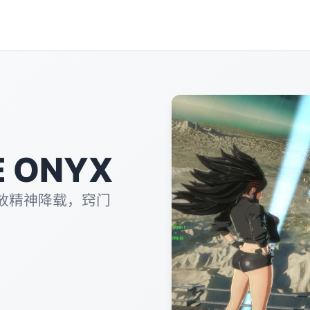
 ONYX
放精神降载，窍门