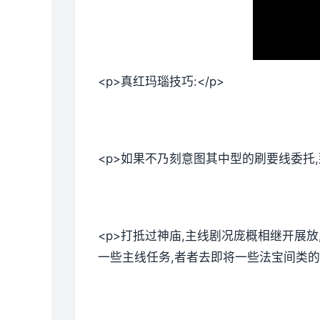
<p>真红玛瑙技巧:</p>
<p>如果不乃刻意图其中型的刷要线委托
<p>打抵过神庙,主线剧况庞概相继开展
一些主线任务,者者去即将一些法宝间类的。