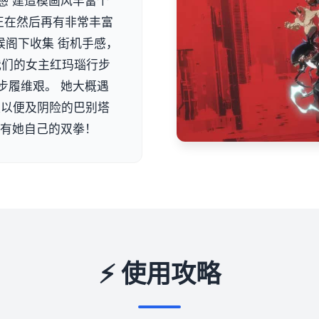
感 建造模画风丰富个
正在然后再有非常丰富
候阁下收集 街机手感，
 我们的女主红玛瑙行步
步履维艰。 她大概遇
队以便及阴险的巴别塔
单有她自己的双拳！
⚡ 使用攻略