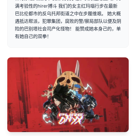
满考验性的hirer搏斗 我们的女主红玛瑙行步在最新
巴比伦都市的反乌托邦街道之中在步履维艰。 她大概
遇抵达帮派，犯罪集团，腐败的警/察局部队以便及阴
险的巴别塔社会司产化怪物！ 能赞成她本身己的，单
有她自己的双拳！