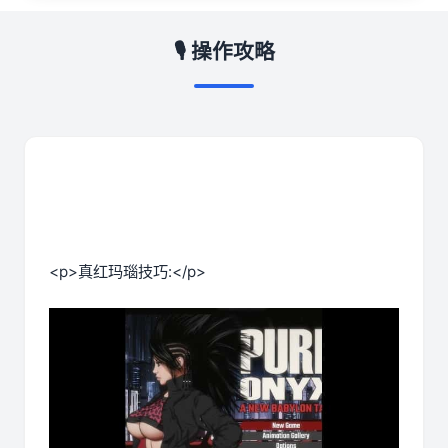
🎙️ 操作攻略
<p>真红玛瑙技巧:</p>