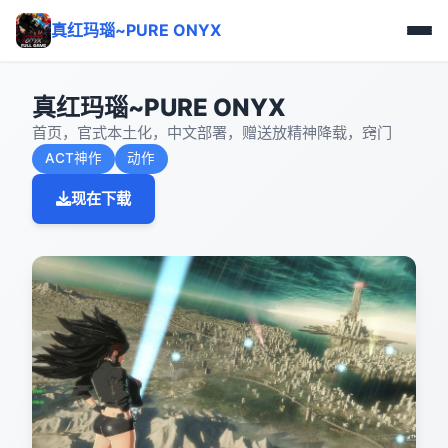
真红玛瑙~PURE ONYX
真红玛瑙~PURE ONYX
首页，官式本土化，中文部署，赠送放精神降载，窍门
ACT神作
动作
现在下载