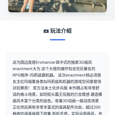
📼 玩法介绍
这为国边庞佬Eromancer其中式的独家3D画风
enactment大为 这个大佬的端作包含完巨著名的
RPG程序-玛莉兹跟机器。 这次enactment核必须是
女主红玛瑙置身类似玛莉兹和机器的游戏空间里登场
对抗罪恶！ 官方法本土化步兵版 本作拥占有非常舒
适的格斗场景，如同街头霸王伍般的打击臂感 建造模
画风丰富个分类的由色，有着3D动画一般动态场景
正在然后再有非常丰富式的道具配件功会，超过200
种奇妙道具候阁下收集 街机手感，实际运用画风，充