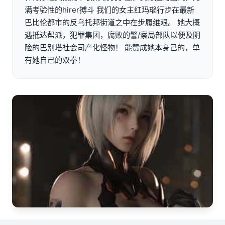
满考验性的hirer搏斗 我们的女主红玛瑙行步在最新
巴比伦都市的反乌托邦街道之中在步履维艰。 她大概
遇抵达帮派，犯罪集团，腐败的警/察局部队以便及阴
险的巴别塔社会司产化怪物！ 能赞成她本身己的，单
有她自己的双拳！