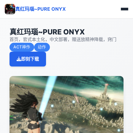
真红玛瑙~PURE ONYX
真红玛瑙~PURE ONYX
首页，官式本土化，中文部署，赠送放精神降载，窍门
ACT神作
动作
即刻下载