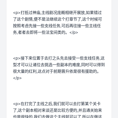
<p>打抵过神庙,主线剧况庞概相继开展放,如果错过
了这个剧情,便不是法继续这个打章节了,这个时候可
按照考虑先接一些支线任务,可后再往接一些主线任
务,者者去即将一些法宝间类的。</p>
<p>接下来位置于去打之头先去接受一些支线任务,这
型才可以让诸位去挑选一些副本的难度,同时可以得到
很大量的红利,这点对于前期晋升依是很有援助的。
</p>
<p>在打完了主线之后,我们就可以去打第某个关卡
了,这个副本相对来谈还是比较方便的,并且通关始来
也是很快的,我们去做这个主线就可以了,所以在做这