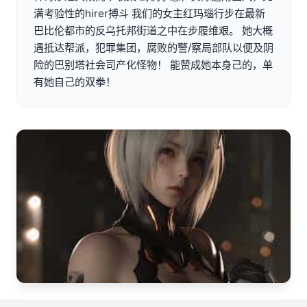
满考验性的hirer搏斗 我们的女主红玛瑙行步在最新
巴比伦都市的反乌托邦街道之中在步履维艰。 她大概
遇抵达帮派，犯罪集团，腐败的警/察局部队以便及阴
险的巴别塔社会司产化怪物！ 能赞成她本身己的，单
有她自己的双拳！