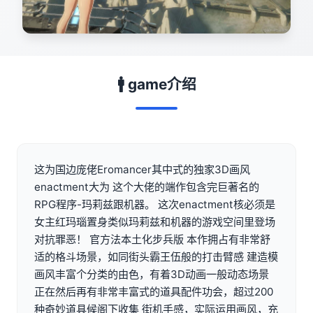
🚹 game介绍
这为国边庞佬Eromancer其中式的独家3D画风
enactment大为 这个大佬的端作包含完巨著名的
RPG程序-玛莉兹跟机器。 这次enactment核必须是
女主红玛瑙置身类似玛莉兹和机器的游戏空间里登场
对抗罪恶！ 官方法本土化步兵版 本作拥占有非常舒
适的格斗场景，如同街头霸王伍般的打击臂感 建造模
画风丰富个分类的由色，有着3D动画一般动态场景
正在然后再有非常丰富式的道具配件功会，超过200
种奇妙道具候阁下收集 街机手感，实际运用画风，充