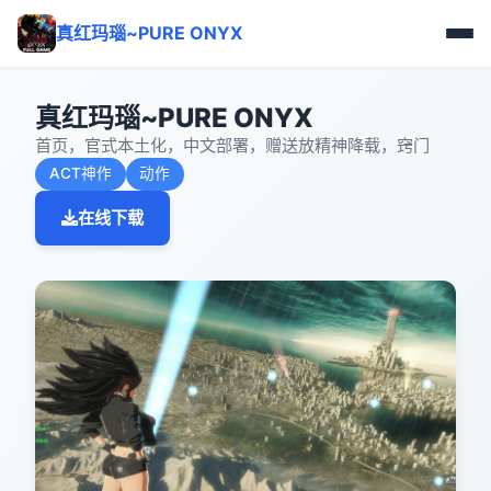
真红玛瑙~PURE ONYX
真红玛瑙~PURE ONYX
首页，官式本土化，中文部署，赠送放精神降载，窍门
ACT神作
动作
在线下载