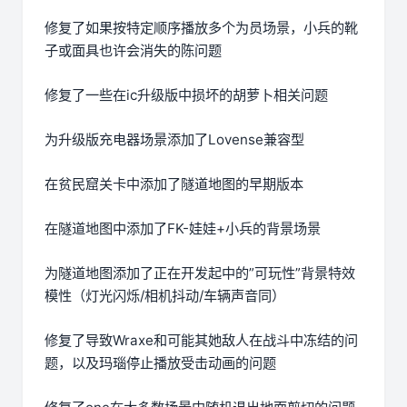
修复了如果按特定顺序播放多个为员场景，小兵的靴
子或面具也许会消失的陈问题
修复了一些在ic升级版中损坏的胡萝卜相关问题
为升级版充电器场景添加了Lovense兼容型
在贫民窟关卡中添加了隧道地图的早期版本
在隧道地图中添加了FK-娃娃+小兵的背景场景
为隧道地图添加了正在开发起中的”可玩性”背景特效
模性（灯光闪烁/相机抖动/车辆声音同）
修复了导致Wraxe和可能其她敌人在战斗中冻结的问
题，以及玛瑙停止播放受击动画的问题