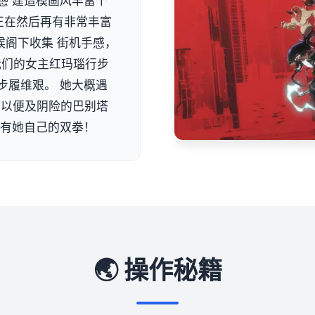
感 建造模画风丰富个
正在然后再有非常丰富
候阁下收集 街机手感，
 我们的女主红玛瑙行步
步履维艰。 她大概遇
队以便及阴险的巴别塔
单有她自己的双拳！
🌏 操作秘籍