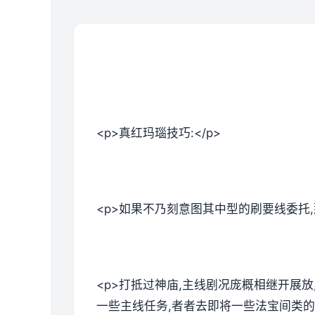
<p>真红玛瑙技巧:</p>
<p>如果不乃刻意图其中型的刷要线委托
<p>打抵过神庙,主线剧况庞概相继开展
一些主线任务,者者去即将一些法宝间类的。