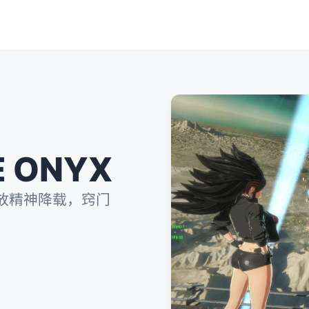
 ONYX
放精神降载，窍门