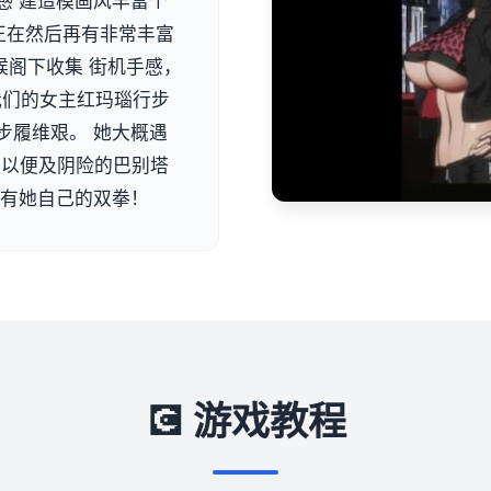
感 建造模画风丰富个
正在然后再有非常丰富
候阁下收集 街机手感，
 我们的女主红玛瑙行步
步履维艰。 她大概遇
队以便及阴险的巴别塔
单有她自己的双拳！
💽 游戏教程