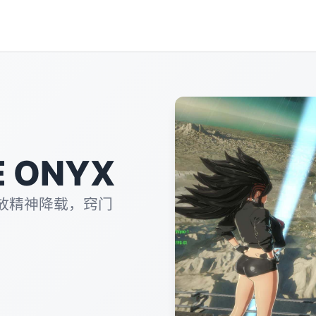
 ONYX
放精神降载，窍门