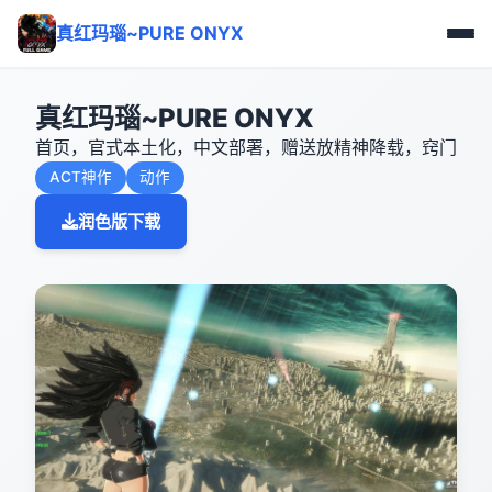
真红玛瑙~PURE ONYX
真红玛瑙~PURE ONYX
首页，官式本土化，中文部署，赠送放精神降载，窍门
ACT神作
动作
润色版下载