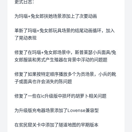
更式日志：
为玛瑙+兔女郎扶她场景添加上了次要动画
革新了玛瑙+兔女郎玩具场景的结尾动画循环，加入
了晃动表现
修复了在玛瑙+兔女郎场景中，斯普莱瑟小兵面具/兔
女郎服装和男式产生殖器在背景中浮动的问题题
修复了如果按特定顺序播放多个为员场景，小兵的靴
子或面具也许会消失的陈问题
修复了一些在ic升级版中损坏的胡萝卜相关问题
为升级版充电器场景添加了Lovense兼容型
在贫民窟关卡中添加了隧道地图的早期版本