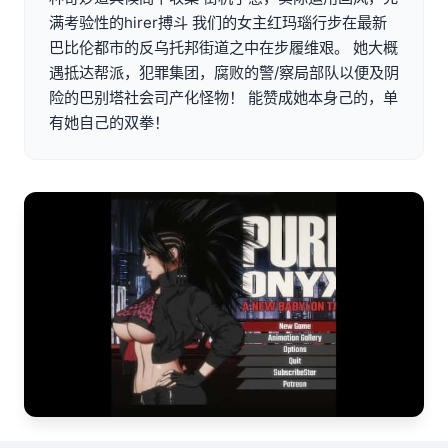
满考验性的hirer搏斗 我们的女主红玛瑙行步在最新
巴比伦都市的反乌托邦街道之中在步履维艰。 她大概
遇抵达帮派，犯罪集团，腐败的警/察局部队以便及阴
险的巴别塔社会司产化怪物！ 能赞成她本身己的，单
有她自己的双拳！