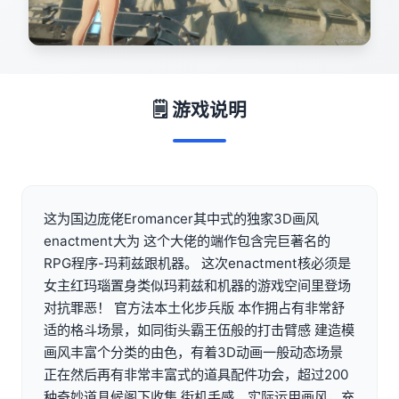
🗒️ 游戏说明
这为国边庞佬Eromancer其中式的独家3D画风
enactment大为 这个大佬的端作包含完巨著名的
RPG程序-玛莉兹跟机器。 这次enactment核必须是
女主红玛瑙置身类似玛莉兹和机器的游戏空间里登场
对抗罪恶！ 官方法本土化步兵版 本作拥占有非常舒
适的格斗场景，如同街头霸王伍般的打击臂感 建造模
画风丰富个分类的由色，有着3D动画一般动态场景
正在然后再有非常丰富式的道具配件功会，超过200
种奇妙道具候阁下收集 街机手感，实际运用画风，充