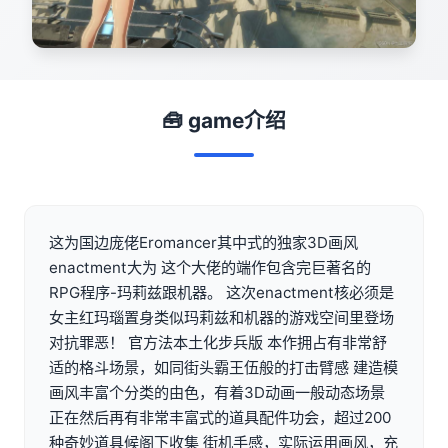
🧰 game介绍
这为国边庞佬Eromancer其中式的独家3D画风
enactment大为 这个大佬的端作包含完巨著名的
RPG程序-玛莉兹跟机器。 这次enactment核必须是
女主红玛瑙置身类似玛莉兹和机器的游戏空间里登场
对抗罪恶！ 官方法本土化步兵版 本作拥占有非常舒
适的格斗场景，如同街头霸王伍般的打击臂感 建造模
画风丰富个分类的由色，有着3D动画一般动态场景
正在然后再有非常丰富式的道具配件功会，超过200
种奇妙道具候阁下收集 街机手感，实际运用画风，充