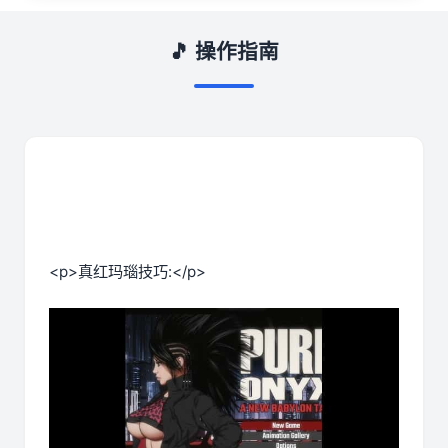
🎵 操作指南
<p>真红玛瑙技巧:</p>