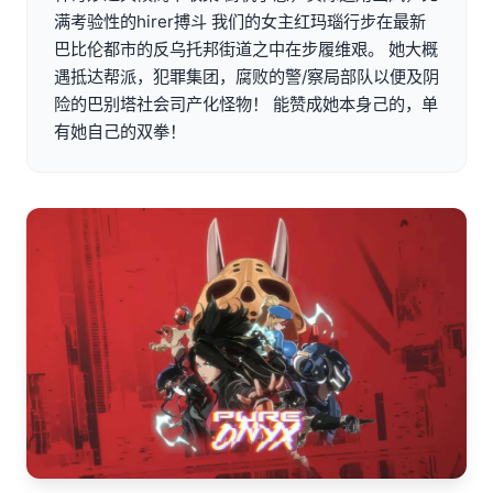
满考验性的hirer搏斗 我们的女主红玛瑙行步在最新
巴比伦都市的反乌托邦街道之中在步履维艰。 她大概
遇抵达帮派，犯罪集团，腐败的警/察局部队以便及阴
险的巴别塔社会司产化怪物！ 能赞成她本身己的，单
有她自己的双拳！