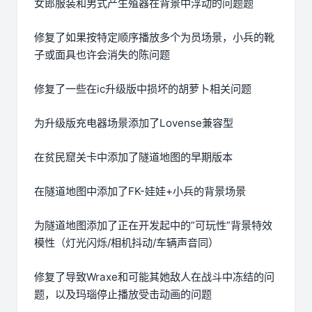
女郎服装和男式产生殖器在背景中浮动的问题题
修复了如果按特定顺序播放多个为员场景，小兵的靴
子或面具也许会消失的陈问题
修复了一些在ic升级版中损坏的胡萝卜相关问题
为升级版充电器场景添加了Lovense兼容型
在贫民窟关卡中添加了隧道地图的早期版本
在隧道地图中添加了FK-娃娃+小兵的背景场景
为隧道地图添加了正在开发起中的”可玩性”背景特效
模性（灯光闪烁/相机抖动/车辆声音同）
修复了导致Wraxe和可能其她敌人在战斗中冻结的问
题，以及玛瑙停止播放受击动画的问题