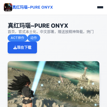
真红玛瑙~PURE ONYX
真红玛瑙~PURE ONYX
首页，官式本土化，中文部署，赠送放精神降载，窍门
ACT神作
动作
现在下载