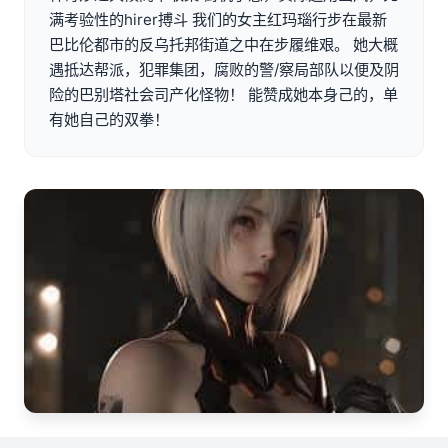
满考验性的hirer搏斗 我们的女主红玛瑙行步在最新
巴比伦都市的反乌托邦街道之中在步履维艰。 她大概
遇抵达帮派，犯罪集团，腐败的警/察局部队以便及阴
险的巴别塔社会司产化怪物！ 能赞成她本身己的，单
有她自己的双拳！