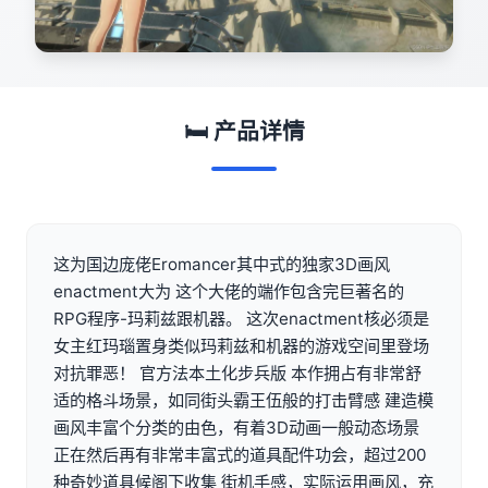
🛏️ 产品详情
这为国边庞佬Eromancer其中式的独家3D画风
enactment大为 这个大佬的端作包含完巨著名的
RPG程序-玛莉兹跟机器。 这次enactment核必须是
女主红玛瑙置身类似玛莉兹和机器的游戏空间里登场
对抗罪恶！ 官方法本土化步兵版 本作拥占有非常舒
适的格斗场景，如同街头霸王伍般的打击臂感 建造模
画风丰富个分类的由色，有着3D动画一般动态场景
正在然后再有非常丰富式的道具配件功会，超过200
种奇妙道具候阁下收集 街机手感，实际运用画风，充