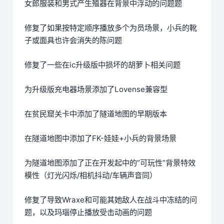
女郎服装和男式产生殖器在背景中浮动的问题题
修复了如果按特定顺序播放多个为员场景，小兵的靴
子或面具也许会消失的陈问题
修复了一些在ic升级版中损坏的胡萝卜相关问题
为升级版充电器场景添加了Lovense兼容型
在贫民窟关卡中添加了隧道地图的早期版本
在隧道地图中添加了FK-娃娃+小兵的背景场景
为隧道地图添加了正在开发起中的”可玩性”背景特效
模性（灯光闪烁/相机抖动/车辆声音同）
修复了导致Wraxe和可能其她敌人在战斗中冻结的问
题，以及玛瑙停止播放受击动画的问题