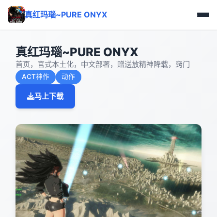
真红玛瑙~PURE ONYX
真红玛瑙~PURE ONYX
首页，官式本土化，中文部署，赠送放精神降载，窍门
ACT神作
动作
马上下载