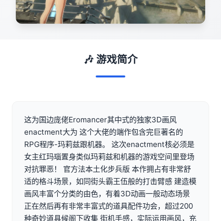
🎶 游戏简介
这为国边庞佬Eromancer其中式的独家3D画风
enactment大为 这个大佬的端作包含完巨著名的
RPG程序-玛莉兹跟机器。 这次enactment核必须是
女主红玛瑙置身类似玛莉兹和机器的游戏空间里登场
对抗罪恶！ 官方法本土化步兵版 本作拥占有非常舒
适的格斗场景，如同街头霸王伍般的打击臂感 建造模
画风丰富个分类的由色，有着3D动画一般动态场景
正在然后再有非常丰富式的道具配件功会，超过200
种奇妙道具候阁下收集 街机手感，实际运用画风，充