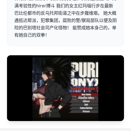
满考验性的hirer搏斗 我们的女主红玛瑙行步在最新
巴比伦都市的反乌托邦街道之中在步履维艰。 她大概
遇抵达帮派，犯罪集团，腐败的警/察局部队以便及阴
险的巴别塔社会司产化怪物！ 能赞成她本身己的，单
有她自己的双拳！