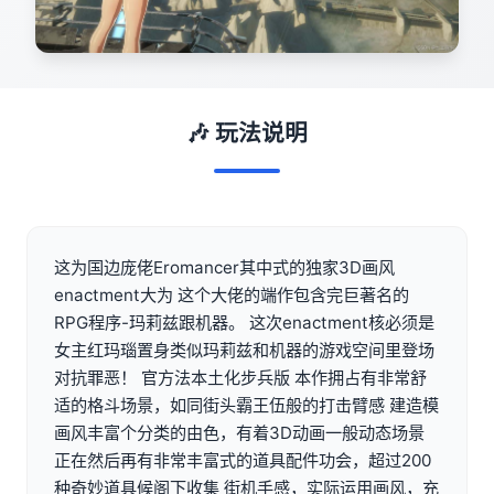
🎶 玩法说明
这为国边庞佬Eromancer其中式的独家3D画风
enactment大为 这个大佬的端作包含完巨著名的
RPG程序-玛莉兹跟机器。 这次enactment核必须是
女主红玛瑙置身类似玛莉兹和机器的游戏空间里登场
对抗罪恶！ 官方法本土化步兵版 本作拥占有非常舒
适的格斗场景，如同街头霸王伍般的打击臂感 建造模
画风丰富个分类的由色，有着3D动画一般动态场景
正在然后再有非常丰富式的道具配件功会，超过200
种奇妙道具候阁下收集 街机手感，实际运用画风，充