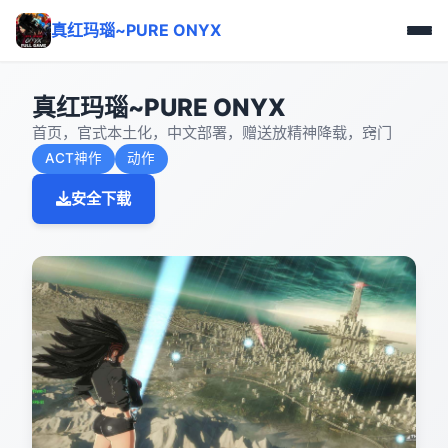
真红玛瑙~PURE ONYX
真红玛瑙~PURE ONYX
首页，官式本土化，中文部署，赠送放精神降载，窍门
ACT神作
动作
安全下载