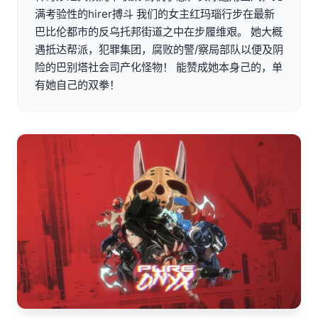
满考验性的hirer搏斗 我们的女主红玛瑙行步在最新
巴比伦都市的反乌托邦街道之中在步履维艰。 她大概
遇抵达帮派，犯罪集团，腐败的警/察局部队以便及阴
险的巴别塔社会司产化怪物！ 能赞成她本身己的，单
有她自己的双拳！