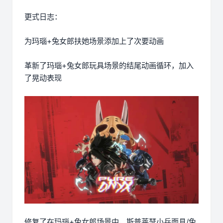
更式日志：
为玛瑙+兔女郎扶她场景添加上了次要动画
革新了玛瑙+兔女郎玩具场景的结尾动画循环，加入
了晃动表现
修复了在玛瑙+兔女郎场景中，斯普莱瑟小兵面具/兔