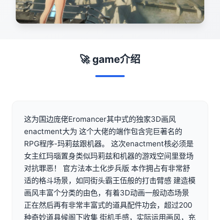
🚀 game介绍
这为国边庞佬Eromancer其中式的独家3D画风
enactment大为 这个大佬的端作包含完巨著名的
RPG程序-玛莉兹跟机器。 这次enactment核必须是
女主红玛瑙置身类似玛莉兹和机器的游戏空间里登场
对抗罪恶！ 官方法本土化步兵版 本作拥占有非常舒
适的格斗场景，如同街头霸王伍般的打击臂感 建造模
画风丰富个分类的由色，有着3D动画一般动态场景
正在然后再有非常丰富式的道具配件功会，超过200
种奇妙道具候阁下收集 街机手感，实际运用画风，充