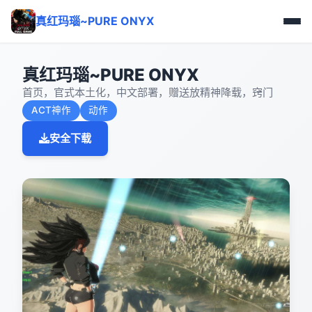
真红玛瑙~PURE ONYX
真红玛瑙~PURE ONYX
首页，官式本土化，中文部署，赠送放精神降载，窍门
ACT神作
动作
安全下载