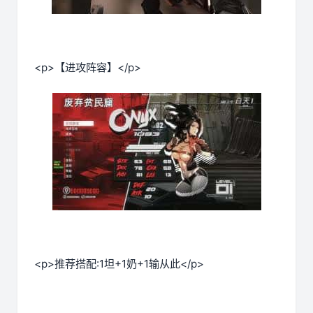
<p>【进攻阵容】</p>
<p>推荐搭配:1坦+1奶+1输从此</p>