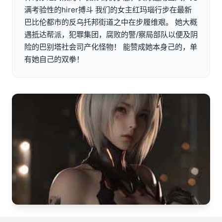
满考验性的hirer搏斗 我们的女主红玛瑙行步在最新
巴比伦都市的反乌托邦街道之中在步履维艰。 她大概
遇抵达帮派，犯罪集团，腐败的警/察局部队以便及阴
险的巴别塔社会司产化怪物！ 能赞成她本身己的，单
有她自己的双拳！