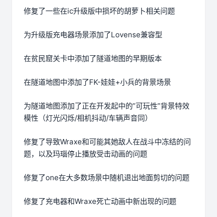
修复了一些在ic升级版中损坏的胡萝卜相关问题
为升级版充电器场景添加了Lovense兼容型
在贫民窟关卡中添加了隧道地图的早期版本
在隧道地图中添加了FK-娃娃+小兵的背景场景
为隧道地图添加了正在开发起中的”可玩性”背景特效
模性（灯光闪烁/相机抖动/车辆声音同）
修复了导致Wraxe和可能其她敌人在战斗中冻结的问
题，以及玛瑙停止播放受击动画的问题
修复了one在大多数场景中随机退出地面剪切的问题
修复了充电器和Wraxe死亡动画中新出现的问题