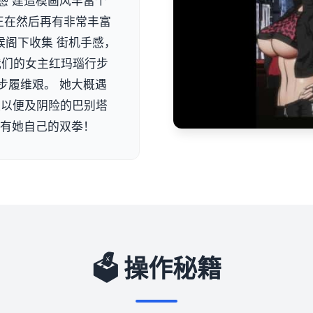
感 建造模画风丰富个
正在然后再有非常丰富
候阁下收集 街机手感，
 我们的女主红玛瑙行步
步履维艰。 她大概遇
队以便及阴险的巴别塔
单有她自己的双拳！
🗳️ 操作秘籍