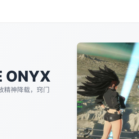
 ONYX
放精神降载，窍门