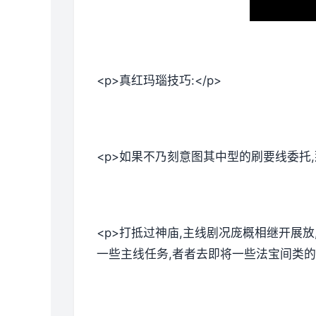
<p>真红玛瑙技巧:</p>
<p>如果不乃刻意图其中型的刷要线委托
<p>打抵过神庙,主线剧况庞概相继开展
一些主线任务,者者去即将一些法宝间类的。