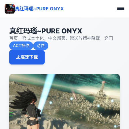
真红玛瑙~PURE ONYX
真红玛瑙~PURE ONYX
首页，官式本土化，中文部署，赠送放精神降载，窍门
ACT神作
动作
高速下载