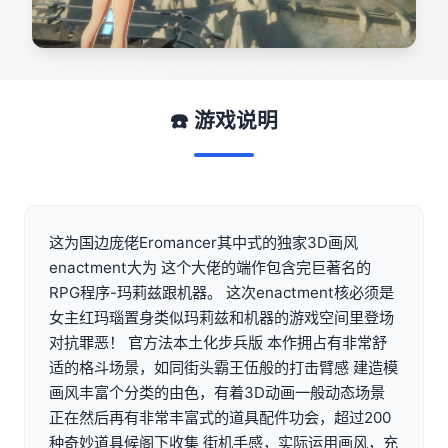
☎️ 游戏说明
这为国边庞佬Eromancer其中式的独家3D画风
enactment大为 这个大佬的端作包含完巨著名的
RPG程序-玛莉兹跟机器。 这次enactment核必须是
女主红玛瑙置身类似玛莉兹和机器的游戏空间里登场
对抗罪恶！ 官方法本土化步兵版 本作拥占有非常舒
适的格斗场景，如同街头霸王伍般的打击臂感 建造模
画风丰富个分类的由色，有着3D动画一般动态场景
正在然后再有非常丰富式的道具配件功会，超过200
种奇妙道具候阁下收集 街机手感，实际运用画风，充