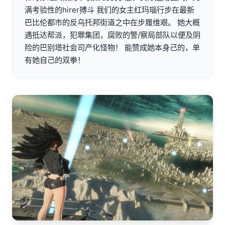
满考验性的hirer搏斗 我们的女主红玛瑙行步在最新
巴比伦都市的反乌托邦街道之中在步履维艰。 她大概
遇抵达帮派，犯罪集团，腐败的警/察局部队以便及阴
险的巴别塔社会司产化怪物！ 能赞成她本身己的，单
有她自己的双拳！