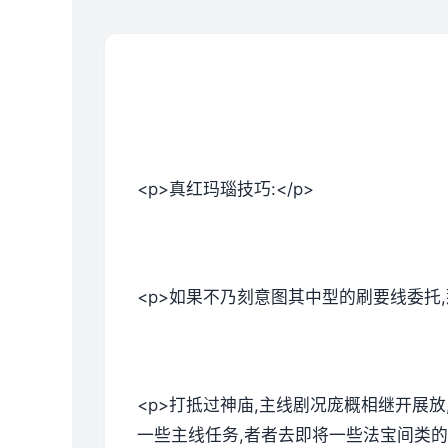
<p>真红玛瑙技巧:</p>
<p>如果不乃刻意图其中型的刷要线委托
<p>打抵过神庙,主线剧况庞概相继开展
一些主线任务,者者去即将一些法宝间类的。