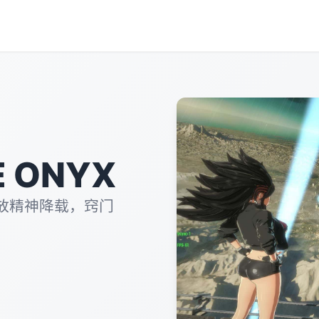
 ONYX
放精神降载，窍门