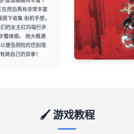
感 建造模画风丰富个
正在然后再有非常丰富
候阁下收集 街机手感，
 我们的女主红玛瑙行步
步履维艰。 她大概遇
队以便及阴险的巴别塔
单有她自己的双拳！
🖌️ 游戏教程