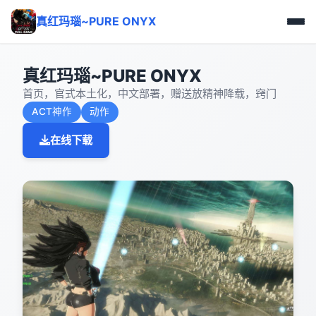
真红玛瑙~PURE ONYX
真红玛瑙~PURE ONYX
首页，官式本土化，中文部署，赠送放精神降载，窍门
ACT神作
动作
在线下载