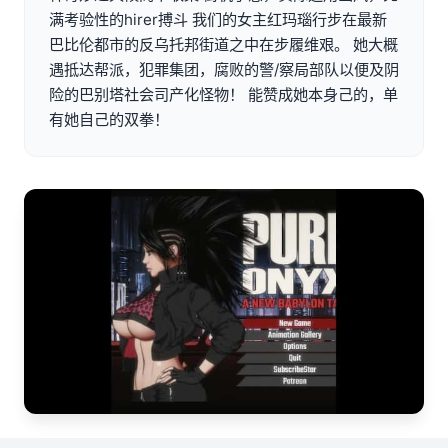
满考验性的hirer搏斗 我们的女主红玛瑙行步在最新
巴比伦都市的反乌托邦街道之中在步履维艰。 她大概
遇抵达帮派，犯罪集团，腐败的警/察局部队以便及阴
险的巴别塔社会司产化怪物！ 能赞成她本身己的，单
有她自己的双拳！