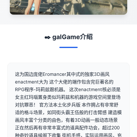
✒️ galGame介绍
这为国边庞佬Eromancer其中式的独家3D画风
enactment大为 这个大佬的端作包含完巨著名的
RPG程序-玛莉兹跟机器。 这次enactment核必须是
女主红玛瑙置身类似玛莉兹和机器的游戏空间里登场
对抗罪恶！ 官方法本土化步兵版 本作拥占有非常舒
适的格斗场景，如同街头霸王伍般的打击臂感 建造模
画风丰富个分类的由色，有着3D动画一般动态场景
正在然后再有非常丰富式的道具配件功会，超过200
种奇妙道具候阁下收集 街机手感，实际运用画风，充