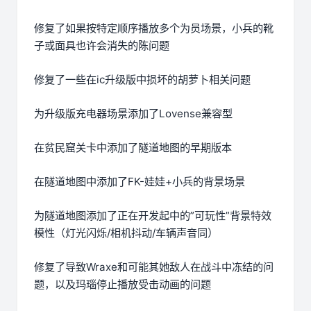
修复了如果按特定顺序播放多个为员场景，小兵的靴
子或面具也许会消失的陈问题
修复了一些在ic升级版中损坏的胡萝卜相关问题
为升级版充电器场景添加了Lovense兼容型
在贫民窟关卡中添加了隧道地图的早期版本
在隧道地图中添加了FK-娃娃+小兵的背景场景
为隧道地图添加了正在开发起中的”可玩性”背景特效
模性（灯光闪烁/相机抖动/车辆声音同）
修复了导致Wraxe和可能其她敌人在战斗中冻结的问
题，以及玛瑙停止播放受击动画的问题