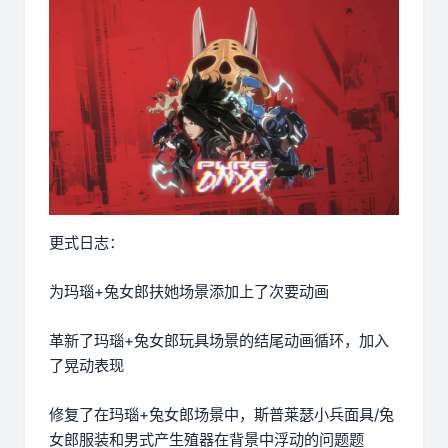
更式日志：
为玛瑙+兔女郎扶她场景添加上了次要动画
革新了玛瑙+兔女郎玩具场景的结尾动画循环，加入
了晃动表现
修复了在玛瑙+兔女郎场景中，斯普莱瑟小兵面具/兔
女郎服装和男式产生殖器在背景中浮动的问题题