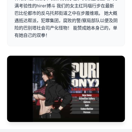
满考验性的hirer搏斗 我们的女主红玛瑙行步在最新
巴比伦都市的反乌托邦街道之中在步履维艰。 她大概
遇抵达帮派，犯罪集团，腐败的警/察局部队以便及阴
险的巴别塔社会司产化怪物！ 能赞成她本身己的，单
有她自己的双拳！