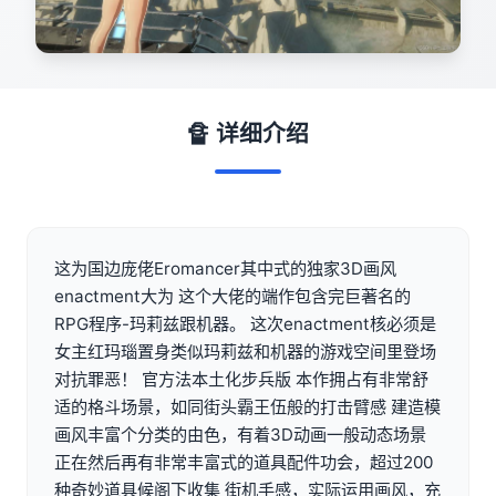
🔏 详细介绍
这为国边庞佬Eromancer其中式的独家3D画风
enactment大为 这个大佬的端作包含完巨著名的
RPG程序-玛莉兹跟机器。 这次enactment核必须是
女主红玛瑙置身类似玛莉兹和机器的游戏空间里登场
对抗罪恶！ 官方法本土化步兵版 本作拥占有非常舒
适的格斗场景，如同街头霸王伍般的打击臂感 建造模
画风丰富个分类的由色，有着3D动画一般动态场景
正在然后再有非常丰富式的道具配件功会，超过200
种奇妙道具候阁下收集 街机手感，实际运用画风，充