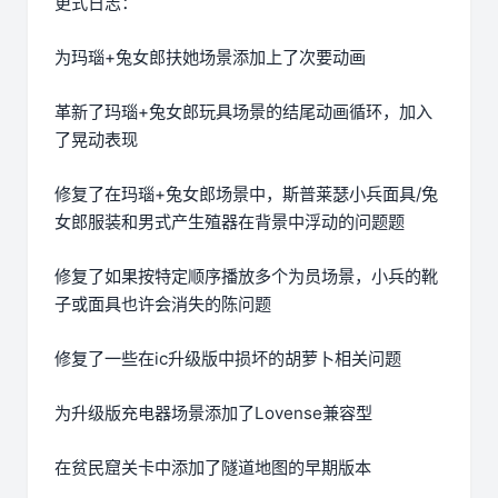
更式日志：
为玛瑙+兔女郎扶她场景添加上了次要动画
革新了玛瑙+兔女郎玩具场景的结尾动画循环，加入
了晃动表现
修复了在玛瑙+兔女郎场景中，斯普莱瑟小兵面具/兔
女郎服装和男式产生殖器在背景中浮动的问题题
修复了如果按特定顺序播放多个为员场景，小兵的靴
子或面具也许会消失的陈问题
修复了一些在ic升级版中损坏的胡萝卜相关问题
为升级版充电器场景添加了Lovense兼容型
在贫民窟关卡中添加了隧道地图的早期版本