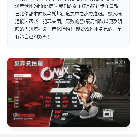
满考验性的hirer搏斗 我们的女主红玛瑙行步在最新
巴比伦都市的反乌托邦街道之中在步履维艰。 她大概
遇抵达帮派，犯罪集团，腐败的警/察局部队以便及阴
险的巴别塔社会司产化怪物！ 能赞成她本身己的，单
有她自己的双拳！