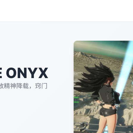
 ONYX
放精神降载，窍门