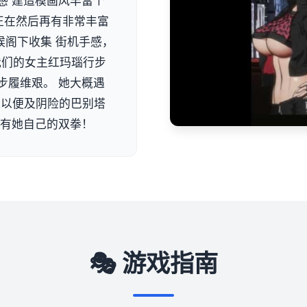
感 建造模画风丰富个
正在然后再有非常丰富
候阁下收集 街机手感，
 我们的女主红玛瑙行步
步履维艰。 她大概遇
队以便及阴险的巴别塔
单有她自己的双拳！
🎭 游戏指南