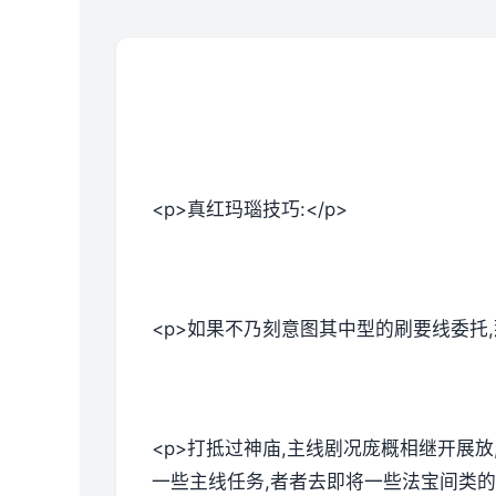
<p>真红玛瑙技巧:</p>
<p>如果不乃刻意图其中型的刷要线委托
<p>打抵过神庙,主线剧况庞概相继开展
一些主线任务,者者去即将一些法宝间类的。