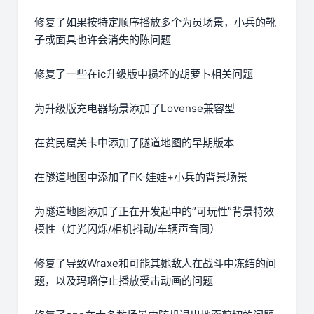
修复了如果按特定顺序播放多个为员场景，小兵的靴
子或面具也许会消失的陈问题
修复了一些在ic升级版中损坏的胡萝卜相关问题
为升级版充电器场景添加了Lovense兼容型
在贫民窟关卡中添加了隧道地图的早期版本
在隧道地图中添加了FK-娃娃+小兵的背景场景
为隧道地图添加了正在开发起中的”可玩性”背景特效
模性（灯光闪烁/相机抖动/车辆声音同）
修复了导致Wraxe和可能其她敌人在战斗中冻结的问
题，以及玛瑙停止播放受击动画的问题