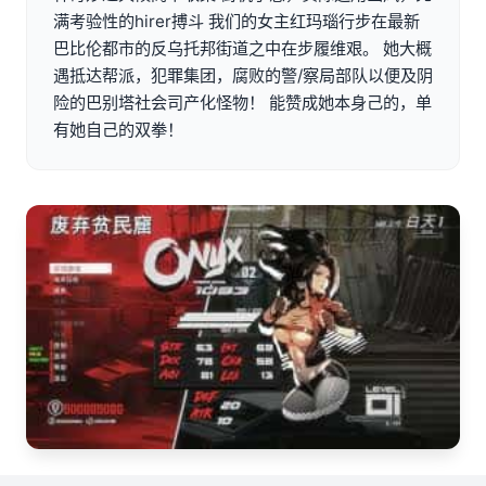
满考验性的hirer搏斗 我们的女主红玛瑙行步在最新
巴比伦都市的反乌托邦街道之中在步履维艰。 她大概
遇抵达帮派，犯罪集团，腐败的警/察局部队以便及阴
险的巴别塔社会司产化怪物！ 能赞成她本身己的，单
有她自己的双拳！