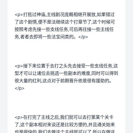
<p>打抵过神庙,主线剧况庞概相继开展放,如果错过
了这个剧情,便不是法继续这个打章节了,这个时候可
按照考虑先接一些支线任务,可后再往接一些主线任
务,者者去即将一些法宝间类的。</p>
<p>接下来位置于去打之头先去接受一些支线任务,这
型才可以让诸位去挑选一些副本的难度,同时可以得到
很大量的红利,这点对于前期晋升依是很有援助的。
</p>
<p>在打完了主线之后,我们就可以去打第某个关卡
了,这个副本相对来谈还是比较方便的,并且通关始来
也是很快的,我们去做这个主线就可以了,所以在做这