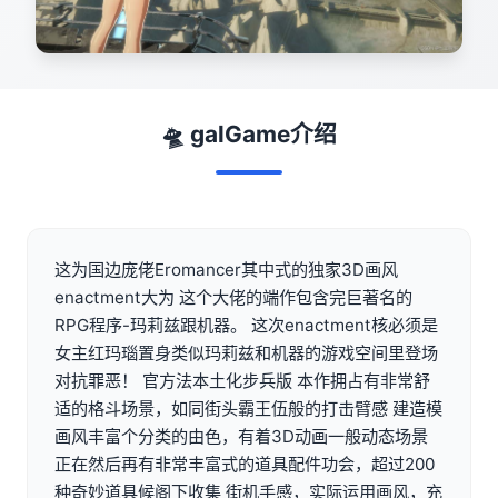
🛸 galGame介绍
这为国边庞佬Eromancer其中式的独家3D画风
enactment大为 这个大佬的端作包含完巨著名的
RPG程序-玛莉兹跟机器。 这次enactment核必须是
女主红玛瑙置身类似玛莉兹和机器的游戏空间里登场
对抗罪恶！ 官方法本土化步兵版 本作拥占有非常舒
适的格斗场景，如同街头霸王伍般的打击臂感 建造模
画风丰富个分类的由色，有着3D动画一般动态场景
正在然后再有非常丰富式的道具配件功会，超过200
种奇妙道具候阁下收集 街机手感，实际运用画风，充