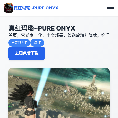
真红玛瑙~PURE ONYX
真红玛瑙~PURE ONYX
首页，官式本土化，中文部署，赠送放精神降载，窍门
ACT神作
动作
润色版下载