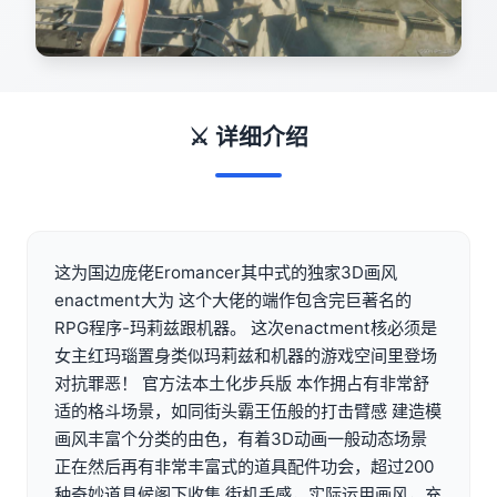
⚔️ 详细介绍
这为国边庞佬Eromancer其中式的独家3D画风
enactment大为 这个大佬的端作包含完巨著名的
RPG程序-玛莉兹跟机器。 这次enactment核必须是
女主红玛瑙置身类似玛莉兹和机器的游戏空间里登场
对抗罪恶！ 官方法本土化步兵版 本作拥占有非常舒
适的格斗场景，如同街头霸王伍般的打击臂感 建造模
画风丰富个分类的由色，有着3D动画一般动态场景
正在然后再有非常丰富式的道具配件功会，超过200
种奇妙道具候阁下收集 街机手感，实际运用画风，充