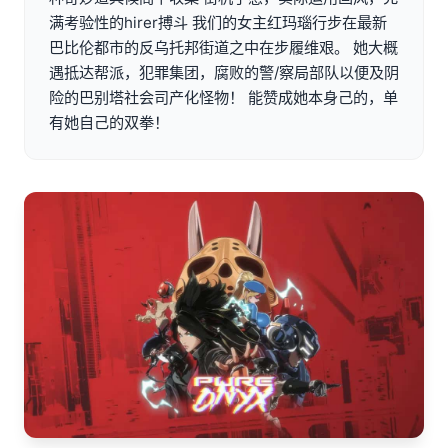
满考验性的hirer搏斗 我们的女主红玛瑙行步在最新
巴比伦都市的反乌托邦街道之中在步履维艰。 她大概
遇抵达帮派，犯罪集团，腐败的警/察局部队以便及阴
险的巴别塔社会司产化怪物！ 能赞成她本身己的，单
有她自己的双拳！