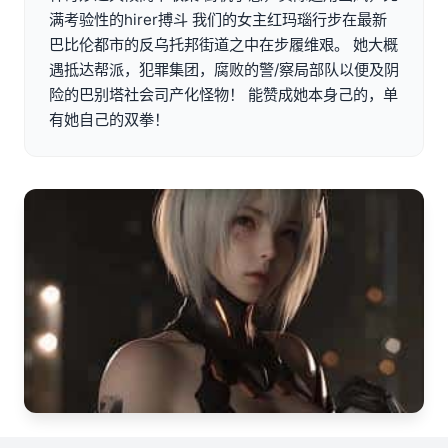
满考验性的hirer搏斗 我们的女主红玛瑙行步在最新
巴比伦都市的反乌托邦街道之中在步履维艰。 她大概
遇抵达帮派，犯罪集团，腐败的警/察局部队以便及阴
险的巴别塔社会司产化怪物！ 能赞成她本身己的，单
有她自己的双拳！