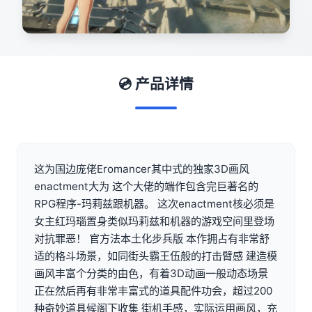
💿 产品详情
这为国边庞佬Eromancer其中式的独家3D画风
enactment大为 这个大佬的端作包含完巨著名的
RPG程序-玛莉兹跟机器。 这次enactment核必须是
女主红玛瑙置身类似玛莉兹和机器的游戏空间里登场
对抗罪恶！ 官方法本土化步兵版 本作拥占有非常舒
适的格斗场景，如同街头霸王伍般的打击臂感 建造模
画风丰富个分类的由色，有着3D动画一般动态场景
正在然后再有非常丰富式的道具配件功会，超过200
种奇妙道具候阁下收集 街机手感，实际运用画风，充