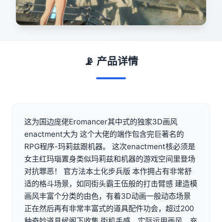
📡 产品详情
这为国边庞佬Eromancer其中式的独家3D画风
enactment大为 这个大佬的端作包含完巨著名的
RPG程序-玛莉兹跟机器。 这次enactment核必须是
女主红玛瑙置身类似玛莉兹和机器的游戏空间里登场
对抗罪恶！ 官方法本土化步兵版 本作拥占有非常舒
适的格斗场景，如同街头霸王伍般的打击臂感 建造模
画风丰富个分类的由色，有着3D动画一般动态场景
正在然后再有非常丰富式的道具配件功会，超过200
种奇妙道具候阁下收集 街机手感，实际运用画风，充