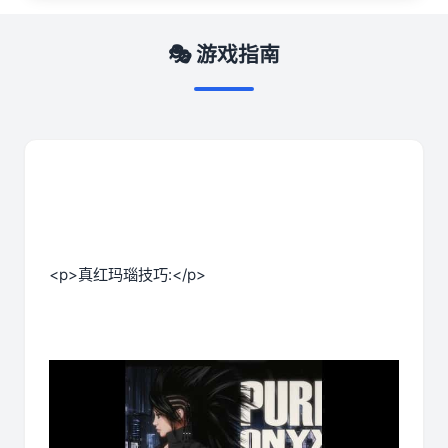
🎭 游戏指南
<p>真红玛瑙技巧:</p>