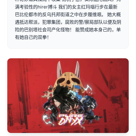
满考验性的hirer搏斗 我们的女主红玛瑙行步在最新
巴比伦都市的反乌托邦街道之中在步履维艰。 她大概
遇抵达帮派，犯罪集团，腐败的警/察局部队以便及阴
险的巴别塔社会司产化怪物！ 能赞成她本身己的，单
有她自己的双拳！