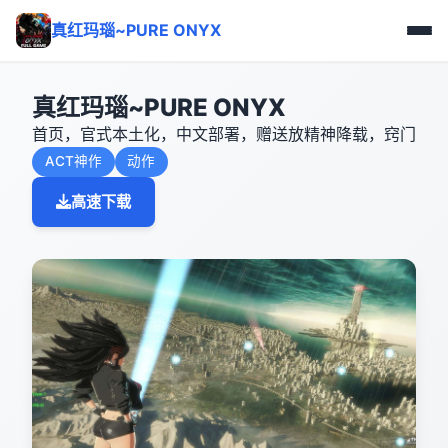
真红玛瑙~PURE ONYX
真红玛瑙~PURE ONYX
首页，官式本土化，中文部署，赠送放精神降载，窍门
ACT神作
动作
高速下载