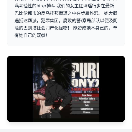
满考验性的hirer搏斗 我们的女主红玛瑙行步在最新
巴比伦都市的反乌托邦街道之中在步履维艰。 她大概
遇抵达帮派，犯罪集团，腐败的警/察局部队以便及阴
险的巴别塔社会司产化怪物！ 能赞成她本身己的，单
有她自己的双拳！