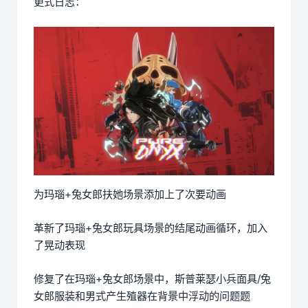
更式日志：
为玛瑙+兔女郎扶她场景添加上了次要动画
革新了玛瑙+兔女郎玩具场景的结尾动画循环，加入
了晃动表现
修复了在玛瑙+兔女郎场景中，斯普莱瑟小兵面具/兔
女郎服装和男式产生殖器在背景中浮动的问题题