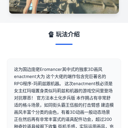
🔏 玩法介绍
这为国边庞佬Eromancer其中式的独家3D画风
enactment大为 这个大佬的端作包含完巨著名的
RPG程序-玛莉兹跟机器。 这次enactment核必须是
女主红玛瑙置身类似玛莉兹和机器的游戏空间里登场
对抗罪恶！ 官方法本土化步兵版 本作拥占有非常舒
适的格斗场景，如同街头霸王伍般的打击臂感 建造模
画风丰富个分类的由色，有着3D动画一般动态场景
正在然后再有非常丰富式的道具配件功会，超过200
种奇妙道具候阁下收集 街机手感，实际运用画风，充