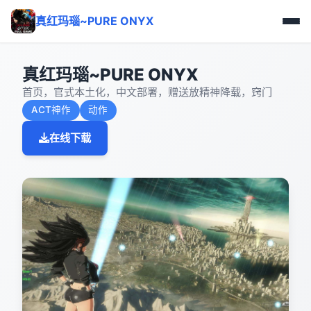
真红玛瑙~PURE ONYX
真红玛瑙~PURE ONYX
首页，官式本土化，中文部署，赠送放精神降载，窍门
ACT神作
动作
在线下载