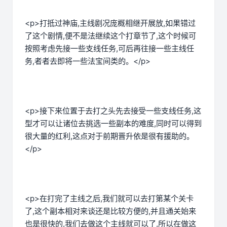
<p>打抵过神庙,主线剧况庞概相继开展放,如果错过
了这个剧情,便不是法继续这个打章节了,这个时候可
按照考虑先接一些支线任务,可后再往接一些主线任
务,者者去即将一些法宝间类的。</p>
<p>接下来位置于去打之头先去接受一些支线任务,这
型才可以让诸位去挑选一些副本的难度,同时可以得到
很大量的红利,这点对于前期晋升依是很有援助的。
</p>
<p>在打完了主线之后,我们就可以去打第某个关卡
了,这个副本相对来谈还是比较方便的,并且通关始来
也是很快的,我们去做这个主线就可以了,所以在做这