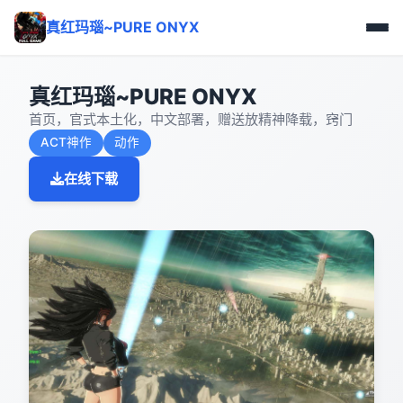
真红玛瑙~PURE ONYX
真红玛瑙~PURE ONYX
首页，官式本土化，中文部署，赠送放精神降载，窍门
ACT神作
动作
在线下载