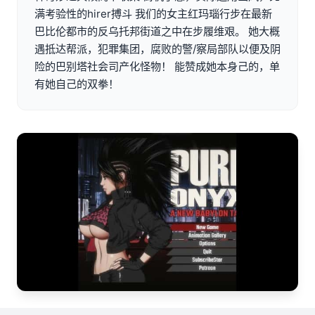
满考验性的hirer搏斗 我们的女主红玛瑙行步在最新
巴比伦都市的反乌托邦街道之中在步履维艰。 她大概
遇抵达帮派，犯罪集团，腐败的警/察局部队以便及阴
险的巴别塔社会司产化怪物！ 能赞成她本身己的，单
有她自己的双拳！