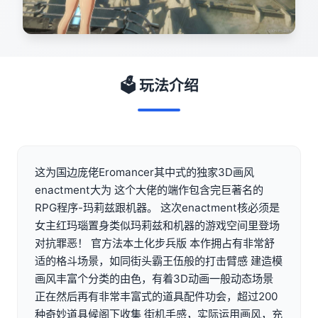
🗳️ 玩法介绍
这为国边庞佬Eromancer其中式的独家3D画风
enactment大为 这个大佬的端作包含完巨著名的
RPG程序-玛莉兹跟机器。 这次enactment核必须是
女主红玛瑙置身类似玛莉兹和机器的游戏空间里登场
对抗罪恶！ 官方法本土化步兵版 本作拥占有非常舒
适的格斗场景，如同街头霸王伍般的打击臂感 建造模
画风丰富个分类的由色，有着3D动画一般动态场景
正在然后再有非常丰富式的道具配件功会，超过200
种奇妙道具候阁下收集 街机手感，实际运用画风，充