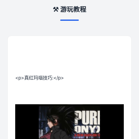
⚒️ 游玩教程
<p>真红玛瑙技巧:</p>