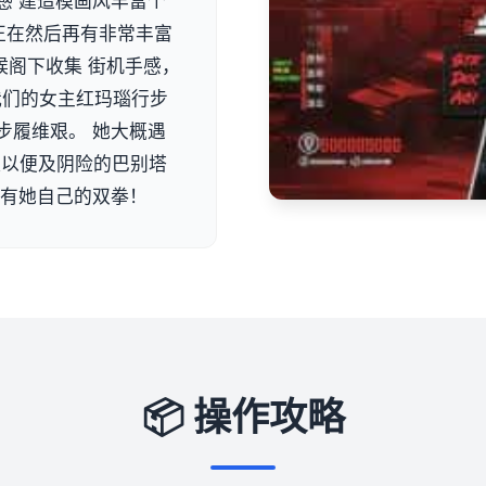
感 建造模画风丰富个
正在然后再有非常丰富
候阁下收集 街机手感，
 我们的女主红玛瑙行步
步履维艰。 她大概遇
队以便及阴险的巴别塔
单有她自己的双拳！
📦 操作攻略