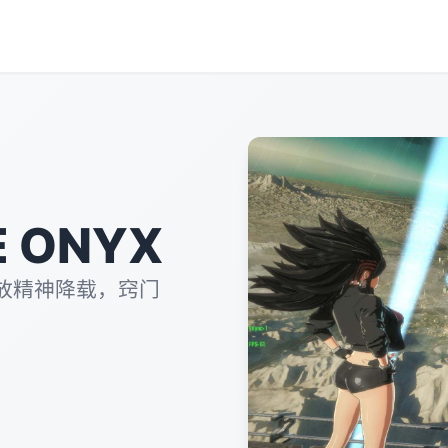
 ONYX
放精神降载，窍门