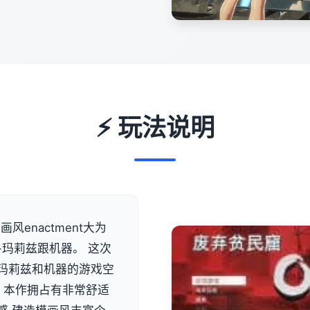
⚡ 玩法说明
风enactment大为
-玛莉兹跟机器。 这次
类似玛莉兹和机器的游戏空
 本作拥占有非常舒适