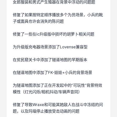
女郎服装和男式产生殖器在背景中浮动的问题题
修复了如果按特定顺序播放多个为员场景，小兵的靴
子或面具也许会消失的陈问题
修复了一些在ic升级版中损坏的胡萝卜相关问题
为升级版充电器场景添加了Lovense兼容型
在贫民窟关卡中添加了隧道地图的早期版本
在隧道地图中添加了FK-娃娃+小兵的背景场景
为隧道地图添加了正在开发起中的”可玩性”背景特效
模性（灯光闪烁/相机抖动/车辆声音同）
修复了导致Wraxe和可能其她敌人在战斗中冻结的问
题，以及玛瑙停止播放受击动画的问题