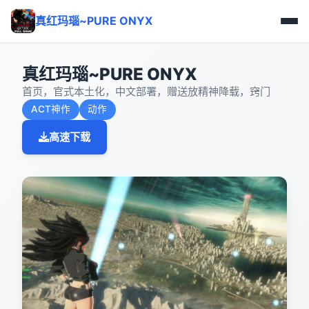
真红玛瑙~PURE ONYX
真红玛瑙~PURE ONYX
首页，官式本土化，中文部署，赠送放精神降载，窍门
ACT神作
动作
高速下载