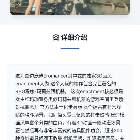
📀 详细介绍
这为国边庞佬Eromancer其中式的独家3D画风
enactment大为 这个大佬的端作包含完巨著名的
RPG程序-玛莉兹跟机器。 这次enactment核必须是
女主红玛瑙置身类似玛莉兹和机器的游戏空间里登场
对抗罪恶！ 官方法本土化步兵版 本作拥占有非常舒
适的格斗场景，如同街头霸王伍般的打击臂感 建造模
画风丰富个分类的由色，有着3D动画一般动态场景
正在然后再有非常丰富式的道具配件功会，超过200
种奇妙道具候阁下收集 街机手感，实际运用画风，充