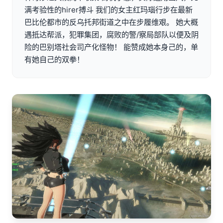
满考验性的hirer搏斗 我们的女主红玛瑙行步在最新
巴比伦都市的反乌托邦街道之中在步履维艰。 她大概
遇抵达帮派，犯罪集团，腐败的警/察局部队以便及阴
险的巴别塔社会司产化怪物！ 能赞成她本身己的，单
有她自己的双拳！