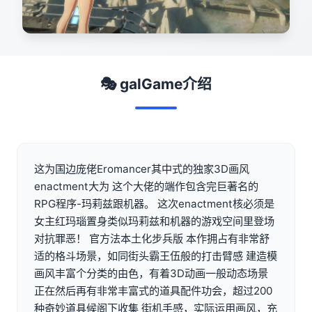
🎭 galGame介绍
这为国边庞佬Eromancer其中式的独家3D画风
enactment大为 这个大佬的端作包含完巨著名的
RPG程序-玛莉兹跟机器。 这次enactment核必须是
女主红玛瑙置身类似玛莉兹和机器的游戏空间里登场
对抗罪恶！ 官方法本土化步兵版 本作拥占有非常舒
适的格斗场景，如同街头霸王伍般的打击臂感 建造模
画风丰富个分类的由色，有着3D动画一般动态场景
正在然后再有非常丰富式的道具配件功会，超过200
种奇妙道具候阁下收集 街机手感，实际运用画风，充