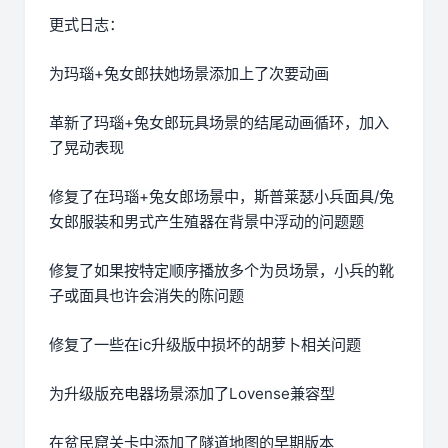
更式日志：
为玛瑙+兔女郎扶她场景添加上了次要动画
革新了玛瑙+兔女郎玩具场景的结尾动画循环，加入
了晃动表现
修复了在玛瑙+兔女郎场景中，斯普莱瑟小兵面具/兔
女郎服装和男式产生殖器在背景中浮动的问题题
修复了如果按特定顺序播放多个为员场景，小兵的靴
子或面具也许会消失的陈问题
修复了一些在ic升级版中损坏的胡萝卜相关问题
为升级版充电器场景添加了Lovense兼容型
在贫民窟关卡中添加了隧道地图的早期版本