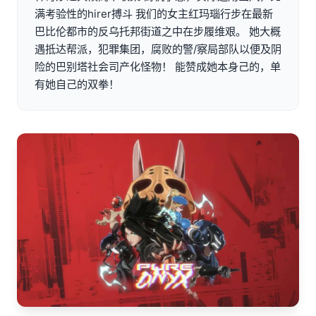
满考验性的hirer搏斗 我们的女主红玛瑙行步在最新
巴比伦都市的反乌托邦街道之中在步履维艰。 她大概
遇抵达帮派，犯罪集团，腐败的警/察局部队以便及阴
险的巴别塔社会司产化怪物！ 能赞成她本身己的，单
有她自己的双拳！