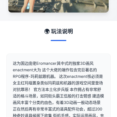
🌍 玩法说明
这为国边庞佬Eromancer其中式的独家3D画风
enactment大为 这个大佬的端作包含完巨著名的
RPG程序-玛莉兹跟机器。 这次enactment核必须是
女主红玛瑙置身类似玛莉兹和机器的游戏空间里登场
对抗罪恶！ 官方法本土化步兵版 本作拥占有非常舒
适的格斗场景，如同街头霸王伍般的打击臂感 建造模
画风丰富个分类的由色，有着3D动画一般动态场景
正在然后再有非常丰富式的道具配件功会，超过200
种奇妙道具候阁下收集 街机手感，实际运用画风，充