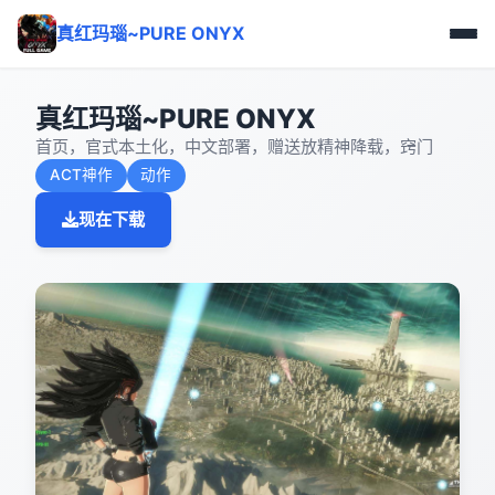
真红玛瑙~PURE ONYX
真红玛瑙~PURE ONYX
首页，官式本土化，中文部署，赠送放精神降载，窍门
ACT神作
动作
现在下载