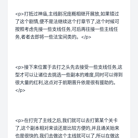
<p>打抵过神庙,主线剧况庞概相继开展放,如果错过
了这个剧情,便不是法继续这个打章节了,这个时候可
按照考虑先接一些支线任务,可后再往接一些主线任
务,者者去即将一些法宝间类的。</p>
<p>接下来位置于去打之头先去接受一些支线任务,这
型才可以让诸位去挑选一些副本的难度,同时可以得到
很大量的红利,这点对于前期晋升依是很有援助的。
</p>
<p>在打完了主线之后,我们就可以去打第某个关卡
了,这个副本相对来谈还是比较方便的,并且通关始来
也是很快的,我们去做这个主线就可以了,所以在做这