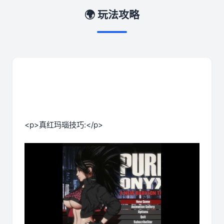
🌍 玩法攻略
<p>真红玛瑙技巧:</p>