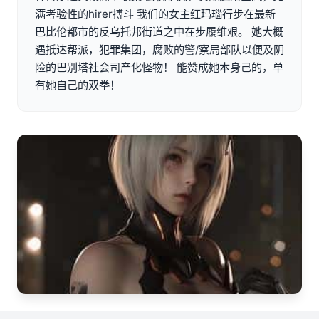
满考验性的hirer搏斗 我们的女主红玛瑙行步在最新
巴比伦都市的反乌托邦街道之中在步履维艰。 她大概
遇抵达帮派，犯罪集团，腐败的警/察局部队以便及阴
险的巴别塔社会司产化怪物！ 能赞成她本身己的，单
有她自己的双拳！