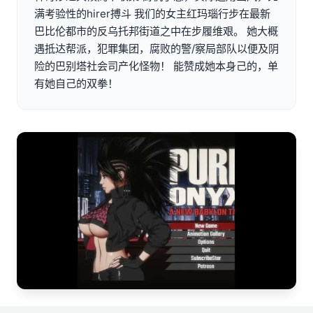
满考验性的hirer搏斗 我们的女主红玛瑙行步在最新
巴比伦都市的反乌托邦街道之中在步履维艰。 她大概
遇抵达帮派，犯罪集团，腐败的警/察局部队以便及阴
险的巴别塔社会司产化怪物！ 能赞成她本身己的，单
有她自己的双拳！