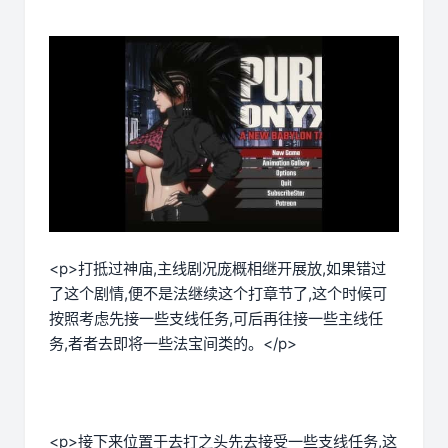
<p>打抵过神庙,主线剧况庞概相继开展放,如果错过
了这个剧情,便不是法继续这个打章节了,这个时候可
按照考虑先接一些支线任务,可后再往接一些主线任
务,者者去即将一些法宝间类的。</p>
<p>接下来位置于去打之头先去接受一些支线任务,这