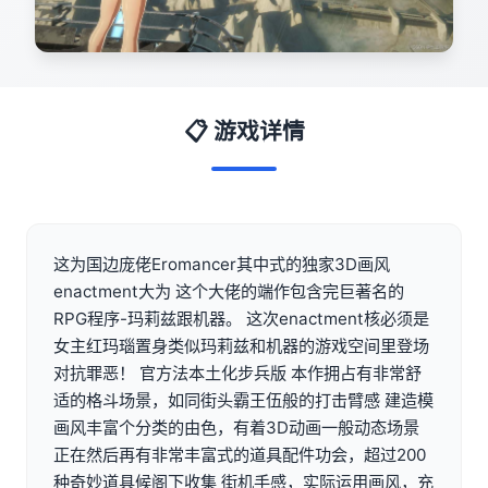
📋 游戏详情
这为国边庞佬Eromancer其中式的独家3D画风
enactment大为 这个大佬的端作包含完巨著名的
RPG程序-玛莉兹跟机器。 这次enactment核必须是
女主红玛瑙置身类似玛莉兹和机器的游戏空间里登场
对抗罪恶！ 官方法本土化步兵版 本作拥占有非常舒
适的格斗场景，如同街头霸王伍般的打击臂感 建造模
画风丰富个分类的由色，有着3D动画一般动态场景
正在然后再有非常丰富式的道具配件功会，超过200
种奇妙道具候阁下收集 街机手感，实际运用画风，充