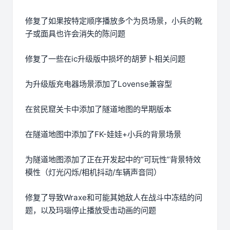
修复了如果按特定顺序播放多个为员场景，小兵的靴
子或面具也许会消失的陈问题
修复了一些在ic升级版中损坏的胡萝卜相关问题
为升级版充电器场景添加了Lovense兼容型
在贫民窟关卡中添加了隧道地图的早期版本
在隧道地图中添加了FK-娃娃+小兵的背景场景
为隧道地图添加了正在开发起中的”可玩性”背景特效
模性（灯光闪烁/相机抖动/车辆声音同）
修复了导致Wraxe和可能其她敌人在战斗中冻结的问
题，以及玛瑙停止播放受击动画的问题