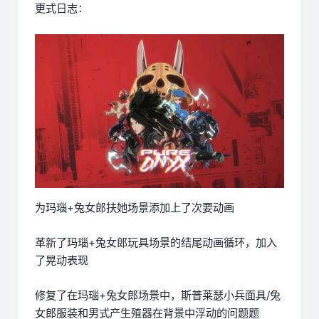
更式日志：
为玛瑙+兔女郎扶她场景添加上了次要动画
革新了玛瑙+兔女郎玩具场景的结尾动画循环，加入
了晃动表现
修复了在玛瑙+兔女郎场景中，斯普莱瑟小兵面具/兔
女郎服装和男式产生殖器在背景中浮动的问题题