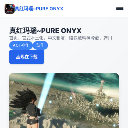
真红玛瑙~PURE ONYX
真红玛瑙~PURE ONYX
首页，官式本土化，中文部署，赠送放精神降载，窍门
ACT神作
动作
现在下载