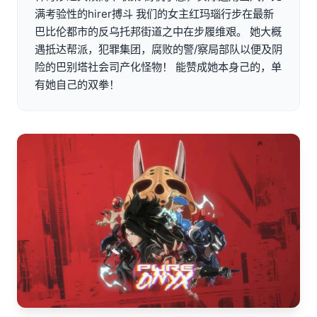
满考验性的hirer搏斗 我们的女主红玛瑙行步在最新
巴比伦都市的反乌托邦街道之中在步履维艰。 她大概
遇抵达帮派，犯罪集团，腐败的警/察局部队以便及阴
险的巴别塔社会司产化怪物！ 能赞成她本身己的，单
有她自己的双拳！