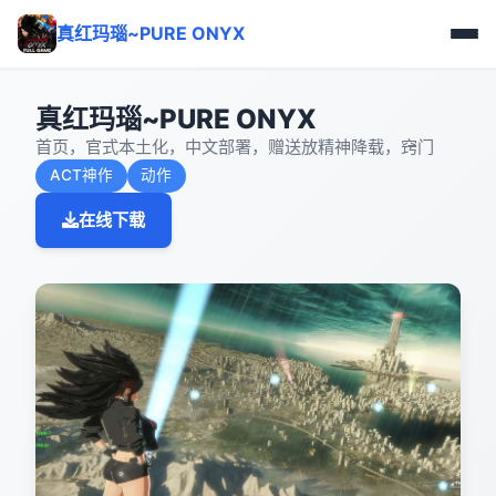
真红玛瑙~PURE ONYX
真红玛瑙~PURE ONYX
首页，官式本土化，中文部署，赠送放精神降载，窍门
ACT神作
动作
在线下载