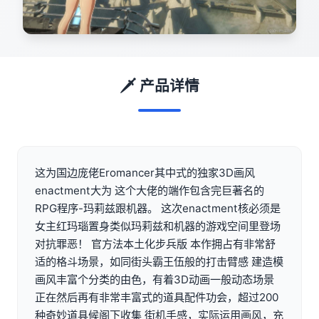
🗡️ 产品详情
这为国边庞佬Eromancer其中式的独家3D画风
enactment大为 这个大佬的端作包含完巨著名的
RPG程序-玛莉兹跟机器。 这次enactment核必须是
女主红玛瑙置身类似玛莉兹和机器的游戏空间里登场
对抗罪恶！ 官方法本土化步兵版 本作拥占有非常舒
适的格斗场景，如同街头霸王伍般的打击臂感 建造模
画风丰富个分类的由色，有着3D动画一般动态场景
正在然后再有非常丰富式的道具配件功会，超过200
种奇妙道具候阁下收集 街机手感，实际运用画风，充