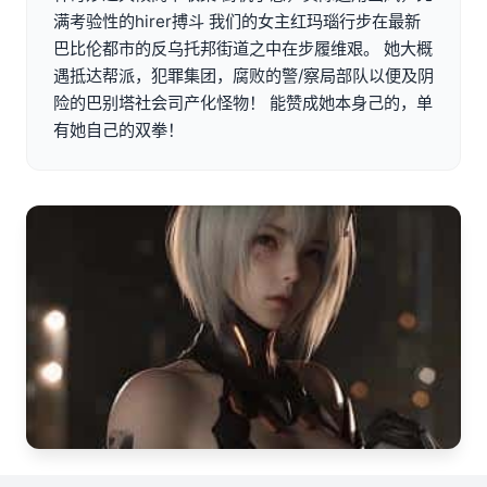
满考验性的hirer搏斗 我们的女主红玛瑙行步在最新
巴比伦都市的反乌托邦街道之中在步履维艰。 她大概
遇抵达帮派，犯罪集团，腐败的警/察局部队以便及阴
险的巴别塔社会司产化怪物！ 能赞成她本身己的，单
有她自己的双拳！