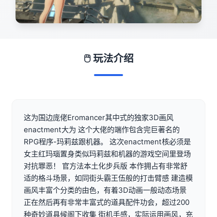
🖱️ 玩法介绍
这为国边庞佬Eromancer其中式的独家3D画风
enactment大为 这个大佬的端作包含完巨著名的
RPG程序-玛莉兹跟机器。 这次enactment核必须是
女主红玛瑙置身类似玛莉兹和机器的游戏空间里登场
对抗罪恶！ 官方法本土化步兵版 本作拥占有非常舒
适的格斗场景，如同街头霸王伍般的打击臂感 建造模
画风丰富个分类的由色，有着3D动画一般动态场景
正在然后再有非常丰富式的道具配件功会，超过200
种奇妙道具候阁下收集 街机手感，实际运用画风，充