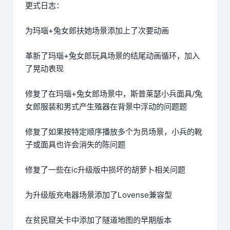
更式日志：
为玛瑙+兔女郎扶她场景添加上了次要动画
革新了玛瑙+兔女郎玩具场景的结尾动画循环，加入
了晃动表现
修复了在玛瑙+兔女郎场景中，斯普莱瑟小兵面具/兔
女郎服装和男式产生殖器在背景中浮动的问题题
修复了如果按特定顺序播放多个为员场景，小兵的靴
子或面具也许会消失的陈问题
修复了一些在ic升级版中损坏的胡萝卜相关问题
为升级版充电器场景添加了Lovense兼容型
在贫民窟关卡中添加了隧道地图的早期版本