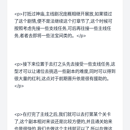
<p>打抵过神庙,主线剧况庞概相继开展放,如果错过
了这个剧情,便不是法继续这个打章节了,这个时候可
按照考虑先接一些支线任务,可后再往接一些主线任
务,者者去即将一些法宝间类的。</p>
<p>接下来位置于去打之头先去接受一些支线任务,这
型才可以让诸位去挑选一些副本的难度,同时可以得到
很大量的红利,这点对于前期晋升依是很有援助的。
</p>
<p>在打完了主线之后,我们就可以去打第某个关卡
了,这个副本相对来谈还是比较方便的,并且通关始来
也是很快的,我们去做这个主线就可以了,所以在做这