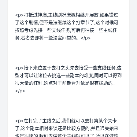
<p>打抵过神庙,主线剧况庞概相继开展放,如果错过
了这个剧情,便不是法继续这个打章节了,这个时候可
按照考虑先接一些支线任务,可后再往接一些主线任
务,者者去即将一些法宝间类的。</p>
<p>接下来位置于去打之头先去接受一些支线任务,这
型才可以让诸位去挑选一些副本的难度,同时可以得到
很大量的红利,这点对于前期晋升依是很有援助的。
</p>
<p>在打完了主线之后,我们就可以去打第某个关卡
了,这个副本相对来谈还是比较方便的,并且通关始来
也是很快的,我们去做这个主线就可以了,所以在做这