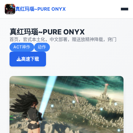
真红玛瑙~PURE ONYX
真红玛瑙~PURE ONYX
首页，官式本土化，中文部署，赠送放精神降载，窍门
ACT神作
动作
高速下载