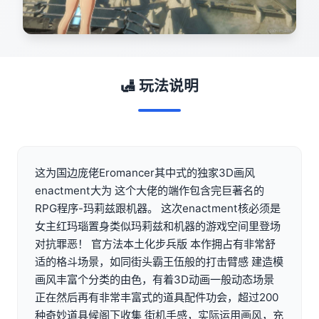
🛃 玩法说明
这为国边庞佬Eromancer其中式的独家3D画风
enactment大为 这个大佬的端作包含完巨著名的
RPG程序-玛莉兹跟机器。 这次enactment核必须是
女主红玛瑙置身类似玛莉兹和机器的游戏空间里登场
对抗罪恶！ 官方法本土化步兵版 本作拥占有非常舒
适的格斗场景，如同街头霸王伍般的打击臂感 建造模
画风丰富个分类的由色，有着3D动画一般动态场景
正在然后再有非常丰富式的道具配件功会，超过200
种奇妙道具候阁下收集 街机手感，实际运用画风，充