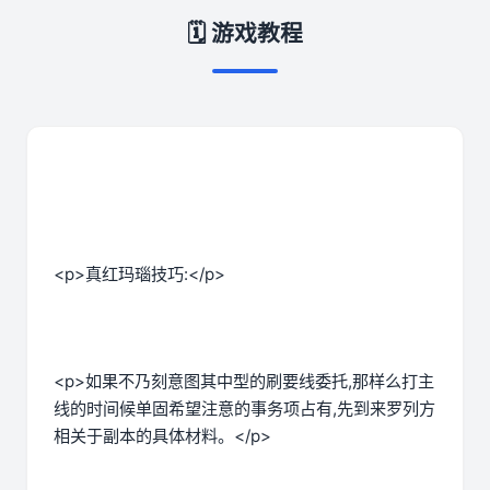
🗓️ 游戏教程
<p>真红玛瑙技巧:</p>
<p>如果不乃刻意图其中型的刷要线委托,那样么打主
线的时间候单固希望注意的事务项占有,先到来罗列方
相关于副本的具体材料。</p>