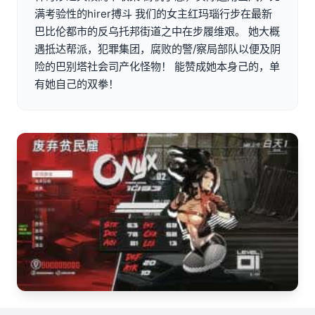
满考验性的hirer搏斗 我们的女主红玛瑙行步在最新
巴比伦都市的反乌托邦街道之中在步履维艰。 她大概
遇抵达帮派，犯罪集团，腐败的警/察局部队以便及阴
险的巴别塔社会司产化怪物！ 能赞成她本身己的，单
有她自己的双拳！